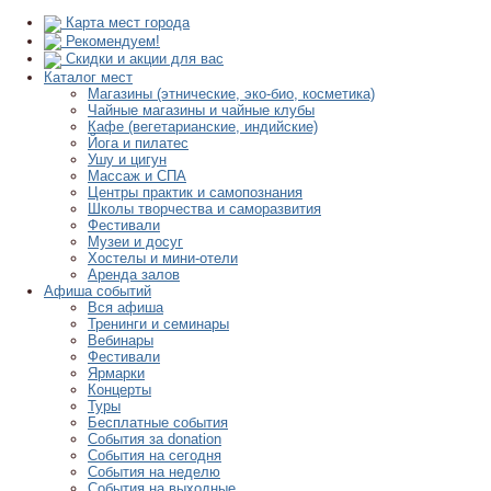
Карта мест города
Рекомендуем!
Скидки и акции для вас
Каталог мест
Магазины (этнические, эко-био, косметика)
Чайные магазины и чайные клубы
Кафе (вегетарианские, индийские)
Йога и пилатес
Ушу и цигун
Массаж и СПА
Центры практик и самопознания
Школы творчества и саморазвития
Фестивали
Музеи и досуг
Хостелы и мини-отели
Аренда залов
Афиша событий
Вся афиша
Тренинги и семинары
Вебинары
Фестивали
Ярмарки
Концерты
Туры
Бесплатные события
События за donation
События на сегодня
События на неделю
События на выходные