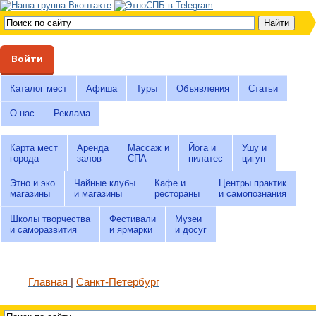
Войти
Каталог мест
Афиша
Туры
Объявления
Статьи
О нас
Реклама
Карта мест
Аренда
Массаж и
Йога и
Ушу и
города
залов
СПА
пилатес
цигун
Этно и эко
Чайные клубы
Кафе и
Центры практик
магазины
и магазины
рестораны
и самопознания
Школы творчества
Фестивали
Музеи
и саморазвития
и ярмарки
и досуг
Главная
Санкт-Петербург