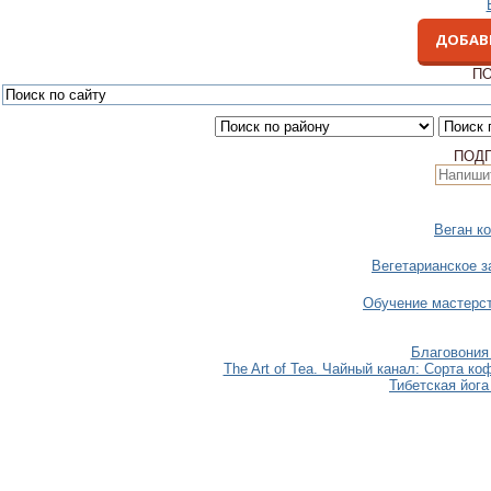
ДОБАВ
ПО
ПОД
Веган к
Вегетарианское з
Обучение мастерст
Благовония 
The Art of Tea. Чайный канал: Сорта ко
Тибетская йог