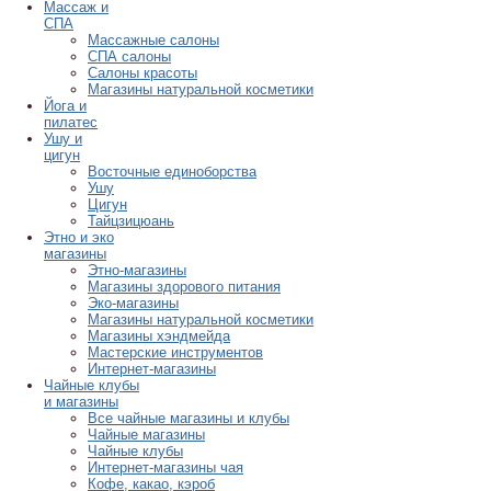
Массаж и
СПА
Массажные салоны
СПА салоны
Салоны красоты
Магазины натуральной косметики
Йога и
пилатес
Ушу и
цигун
Восточные единоборства
Ушу
Цигун
Тайцзицюань
Этно и эко
магазины
Этно-магазины
Магазины здорового питания
Эко-магазины
Магазины натуральной косметики
Магазины хэндмейда
Мастерские инструментов
Интернет-магазины
Чайные клубы
и магазины
Все чайные магазины и клубы
Чайные магазины
Чайные клубы
Интернет-магазины чая
Кофе, какао, кэроб