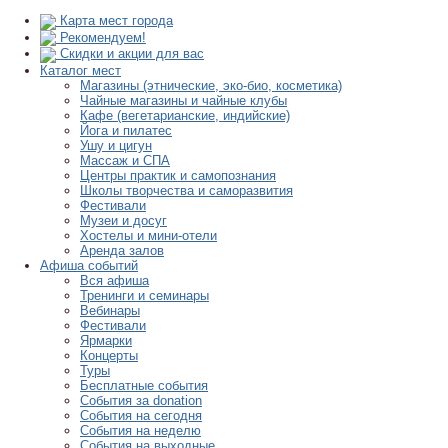
Карта мест города
Рекомендуем!
Скидки и акции для вас
Каталог мест
Магазины (этнические, эко-био, косметика)
Чайные магазины и чайные клубы
Кафе (вегетарианские, индийские)
Йога и пилатес
Ушу и цигун
Массаж и СПА
Центры практик и самопознания
Школы творчества и саморазвития
Фестивали
Музеи и досуг
Хостелы и мини-отели
Аренда залов
Афиша событий
Вся афиша
Тренинги и семинары
Вебинары
Фестивали
Ярмарки
Концерты
Туры
Бесплатные события
События за donation
События на сегодня
События на неделю
События на выходные