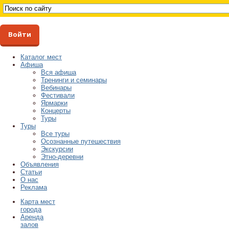
Войти
Каталог мест
Афиша
Вся афиша
Тренинги и семинары
Вебинары
Фестивали
Ярмарки
Концерты
Туры
Туры
Все туры
Осознанные путешествия
Экскурсии
Этно-деревни
Объявления
Статьи
О нас
Реклама
Карта мест
города
Аренда
залов