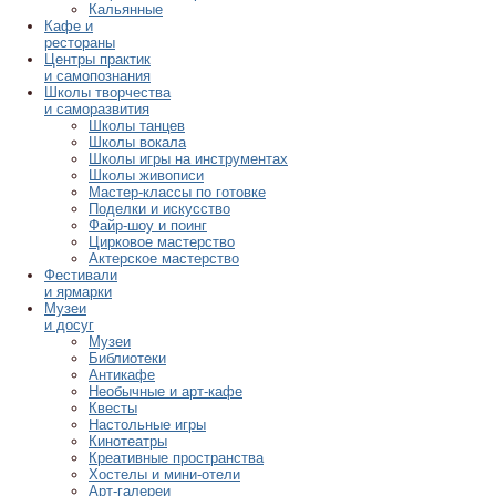
Кальянные
Кафе и
рестораны
Центры практик
и самопознания
Школы творчества
и саморазвития
Школы танцев
Школы вокала
Школы игры на инструментах
Школы живописи
Мастер-классы по готовке
Поделки и искусство
Файр-шоу и поинг
Цирковое мастерство
Актерское мастерство
Фестивали
и ярмарки
Музеи
и досуг
Музеи
Библиотеки
Антикафе
Необычные и арт-кафе
Квесты
Настольные игры
Кинотеатры
Креативные пространства
Хостелы и мини-отели
Арт-галереи