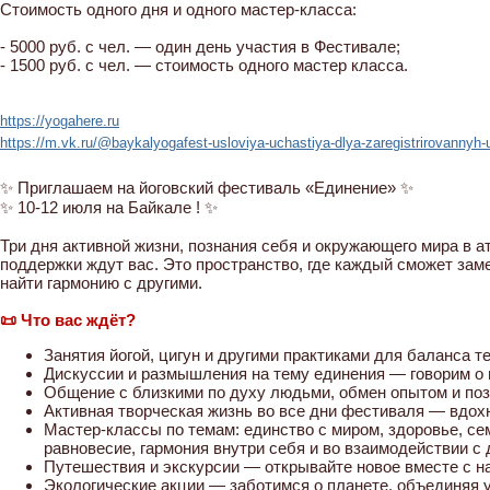
Стоимость одного дня и одного мастер-класса:
- 5000 руб. с чел. — один день участия в Фестивале;
- 1500 руб. с чел. — стоимость одного мастер класса.
https://yogahere.ru
https://m.vk.ru/@baykalyogafest-usloviya-uchastiya-dlya-zaregistrirovannyh
✨ Приглашаем на йоговский фестиваль «Единение» ✨
✨ 10-12 июля на Байкале ! ✨
Три дня активной жизни, познания себя и окружающего мира в 
поддержки ждут вас. Это пространство, где каждый сможет зам
найти гармонию с другими.
📜 Что вас ждёт?
Занятия йогой, цигун и другими практиками для баланса те
Дискуссии и размышления на тему единения — говорим о 
Общение с близкими по духу людьми, обмен опытом и по
Активная творческая жизнь во все дни фестиваля — вдохн
Мастер-классы по темам: единство с миром, здоровье, се
равновесие, гармония внутри себя и во взаимодействии с 
Путешествия и экскурсии — открывайте новое вместе с н
Экологические акции — заботимся о планете, объединяя 