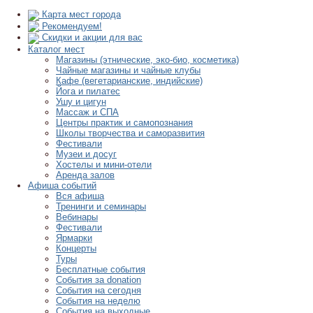
Карта мест города
Рекомендуем!
Скидки и акции для вас
Каталог мест
Магазины (этнические, эко-био, косметика)
Чайные магазины и чайные клубы
Кафе (вегетарианские, индийские)
Йога и пилатес
Ушу и цигун
Массаж и СПА
Центры практик и самопознания
Школы творчества и саморазвития
Фестивали
Музеи и досуг
Хостелы и мини-отели
Аренда залов
Афиша событий
Вся афиша
Тренинги и семинары
Вебинары
Фестивали
Ярмарки
Концерты
Туры
Бесплатные события
События за donation
События на сегодня
События на неделю
События на выходные