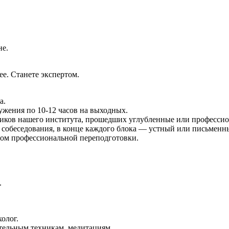
не.
ее. Станете экспертом.
а.
ружения по 10-12 часов на выходных.
ников нашего института, прошедших углубленные или професси
собеседования, в конце каждого блока — устный или письменны
ом профессиональной переподготовки.
.
олог.
ельным техникам, медитациям.