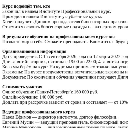
Курс подойдёт тем, кто
Закончил в нашем Институте Профессиональный курс.
Проходил в нашем Институте углублённые курсы.
Хочет получить Диплом преподавателя биосенсорных практик.
Стремится освоить биосенсорные подходы на экспертном уров
В результате обучения на профессиональном курсе вы
Познаете мир и себя. Сможете преподавать. Вложитесь в будущ
Организационная информация
Даты проведения: С 15 сентября 2026 года по 12 марта 2027 год
Дни занятий: вторник, пятница с 19:00 до 22:00; 4 занятия-пог
Кого мы берём на курс: На курс мы принимаем только выпуск
Экзамены: На курсе предусмотрены вступительные экзамены и 
Документы: По окончании обучения участники получают Дипл
Стоимость участия
Очное обучение (Санкт-Петербург): 160 000 руб.
Онлайн-обучение: 140 000 руб.
Доплата при рассрочке зависит от срока и составляет — от 10%
Ведущие профессионального курса
Павел Ефимов — директор института, доктор философии.
Евгений Мусин — ведущий преподаватель, биосенсорный псих
Марина Майборода — дипломированный тренер по йоге, дыхат