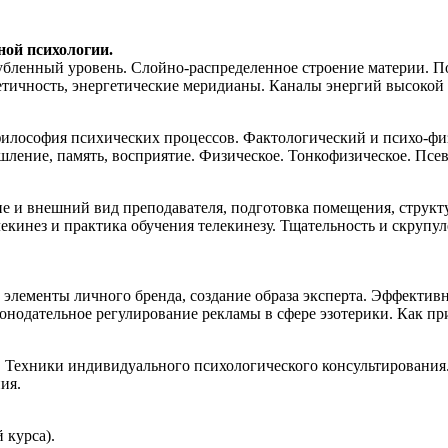
ной психологии.
бленный уровень. Слойно-распределенное строение материи. По
етичность, энергетические меридианы. Каналы энергий высоко
илософия психических процессов. Фактологический и психо-фи
ление, память, восприятие. Физическое. Тонкофизическое. Псе
е и внешний вид преподавателя, подготовка помещения, структ
екинез и практика обучения телекинезу. Тщательность и скрупу
элементы личного бренда, создание образа эксперта. Эффективн
онодательное регулирование рекламы в сфере эзотерики. Как п
 Техники индивидуального психологического консультирования.
ия.
 курса).