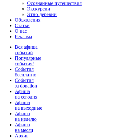
Осознанные путешествия
Экскурсии
Этно-деревни
Объявления
Статьи
О нас
Реклама
Вся афиша
событий
Популярные
события!
События
бесплатно
События
за donation
Афиша
на сегодня
Афиша
на выходные
Афиша
на неделю
Афиша
на месяц
Архив