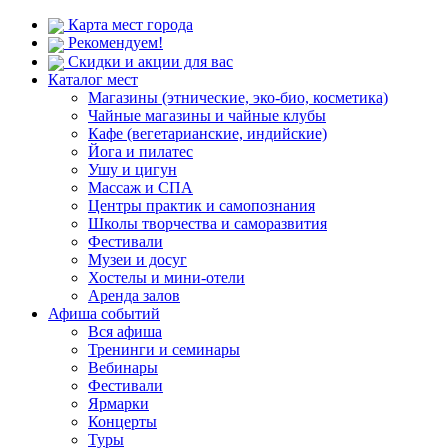
Карта мест города
Рекомендуем!
Скидки и акции для вас
Каталог мест
Магазины (этнические, эко-био, косметика)
Чайные магазины и чайные клубы
Кафе (вегетарианские, индийские)
Йога и пилатес
Ушу и цигун
Массаж и СПА
Центры практик и самопознания
Школы творчества и саморазвития
Фестивали
Музеи и досуг
Хостелы и мини-отели
Аренда залов
Афиша событий
Вся афиша
Тренинги и семинары
Вебинары
Фестивали
Ярмарки
Концерты
Туры