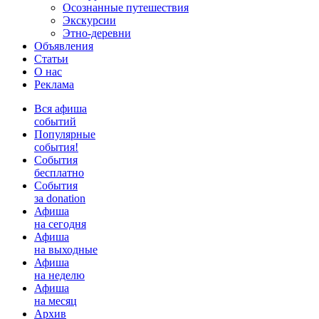
Осознанные путешествия
Экскурсии
Этно-деревни
Объявления
Статьи
О нас
Реклама
Вся афиша
событий
Популярные
события!
События
бесплатно
События
за donation
Афиша
на сегодня
Афиша
на выходные
Афиша
на неделю
Афиша
на месяц
Архив