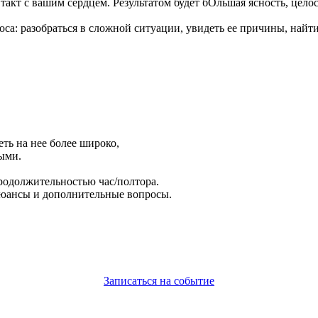
такт с вашим сердцем. Результатом будет бОльшая ясность, цело
оса: разобраться в сложной ситуации, увидеть ее причины, найт
ть на нее более широко,
выми.
родолжительностью час/полтора.
нюансы и дополнительные вопросы.
Записаться на событие