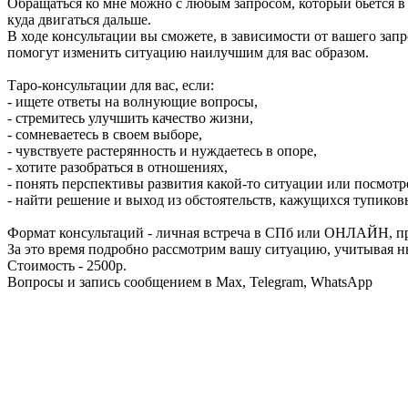
Обращаться ко мне можно с любым запросом, который бьётся в 
куда двигаться дальше.
В ходе консультации вы сможете, в зависимости от вашего запр
помогут изменить ситуацию наилучшим для вас образом.
Тарo-консультации для вас, если:
- ищете ответы на волнующие вопросы,
- стремитесь улучшить качество жизни,
- сомневаетесь в своем выборе,
- чувствуете растерянность и нуждаетесь в опоре,
- хотите разобраться в отношениях,
- понять перспективы развития какой-то ситуации или посмотре
- найти решение и выход из обстоятельств, кажущихся тупико
Формат консультаций - личная встреча в СПб или ОНЛАЙН, п
За это время подробно рассмотрим вашу ситуацию, учитывая 
Стоимость - 2500р.
Вопросы и запись сообщением в Max, Telegram, WhatsApp