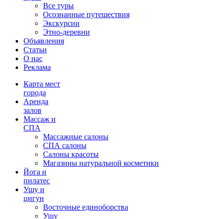
Все туры
Осознанные путешествия
Экскурсии
Этно-деревни
Объявления
Статьи
О нас
Реклама
Карта мест
города
Аренда
залов
Массаж и
СПА
Массажные салоны
СПА салоны
Салоны красоты
Магазины натуральной косметики
Йога и
пилатес
Ушу и
цигун
Восточные единоборства
Ушу