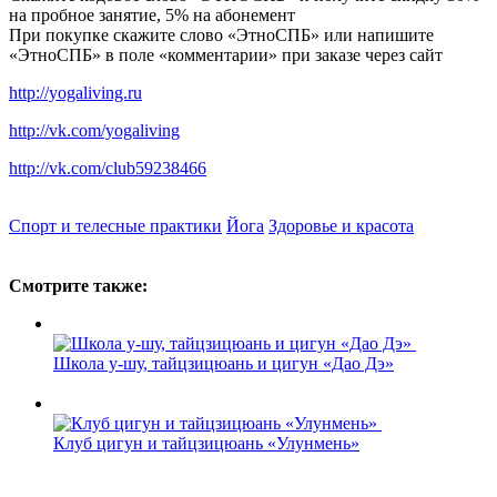
на пробное занятие, 5% на абонемент
При покупке скажите слово «ЭтноСПБ» или напишите
«ЭтноСПБ» в поле «комментарии» при заказе через сайт
http://yogaliving.ru
http://vk.com/yogaliving
http://vk.com/club59238466
Спорт и телесные практики
Йога
Здоровье и красота
Смотрите также:
Школа у-шу, тайцзицюань и цигун «Дао Дэ»
Клуб цигун и тайцзицюань «Улунмень»