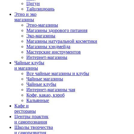
Цигун
Тайцзицюань
Этно и эко
магазины
Этно-магазины
Магазины здорового питания
Эко-магазины
Магазины натуральной косметики
Магазины хэндмейда
Мастерские инструментов
Интернет-магазины
Чайные клубы
и магазины
Все чайные магазины и клубы
Чайные магазины
Чайные клубы
Интернет-магазины чая
Кофе, какао, кэроб
Кальянные
Кафе и
рестораны
Центры практик
и самопознания
Школы творчества
и саморазвития