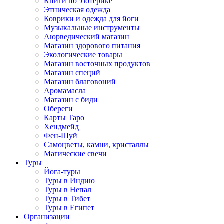
Книги по эзотерике
Этническая одежда
Коврики и одежда для йоги
Музыкальные инструменты
Аюрведический магазин
Магазин здорового питания
Экологические товары
Магазин восточных продуктов
Магазин специй
Магазин благовоний
Аромамасла
Магазин с биди
Обереги
Карты Таро
Хендмейд
Фен-Шуй
Самоцветы, камни, кристаллы
Магические свечи
Туры
Йога-туры
Туры в Индию
Туры в Непал
Туры в Тибет
Туры в Египет
Организации