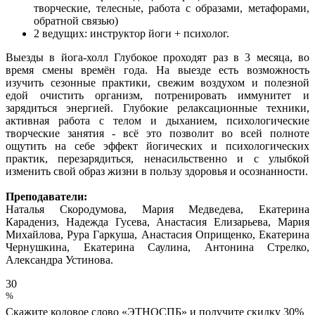
творческие, телесные, работа с образами, метафорами,
обратной связью)
2 ведущих: инструктор йоги + психолог.
Выезды в йога-холл Глубокое проходят раз в 3 месяца, во
время смены времён года. На выезде есть возможность
изучить сезонные практики, свежим воздухом и полезной
едой очистить организм, потренировать иммунитет и
зарядиться энергией. Глубокие релаксационные техники,
активная работа с телом и дыханием, психологические
творческие занятия - всё это позволит во всей полноте
ощутить на себе эффект йогических и психологических
практик, перезарядиться, ненасильственно и с улыбкой
изменить свой образ жизни в пользу здоровья и осознанности.
Преподаватели:
Наталья Скородумова, Мария Медведева, Екатерина
Карадениз, Надежда Гусева, Анастасия Елизарьева, Мария
Михайлова, Рура Гаркуша, Анастасия Оприщенко, Екатерина
Чернушкина, Екатерина Саулина, Антонина Стрелко,
Александра Устинова.
30
%
Скажите кодовое слово
«ЭТНОСПБ»
и получите скидку 30%