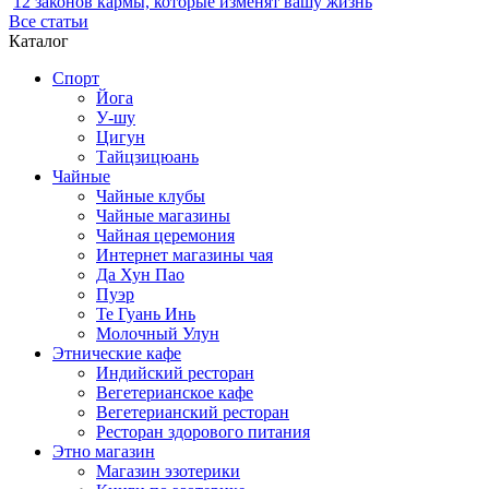
12 законов кармы, которые изменят вашу жизнь
Все статьи
Каталог
Спорт
Йога
У-шу
Цигун
Тайцзицюань
Чайные
Чайные клубы
Чайные магазины
Чайная церемония
Интернет магазины чая
Да Хун Пао
Пуэр
Те Гуань Инь
Молочный Улун
Этнические кафе
Индийский ресторан
Вегетерианское кафе
Вегетерианский ресторан
Ресторан здорового питания
Этно магазин
Магазин эзотерики