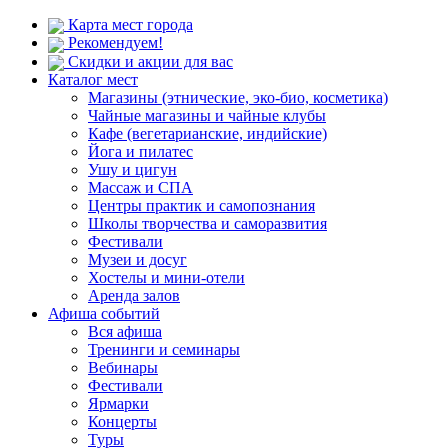
Карта мест города
Рекомендуем!
Скидки и акции для вас
Каталог мест
Магазины (этнические, эко-био, косметика)
Чайные магазины и чайные клубы
Кафе (вегетарианские, индийские)
Йога и пилатес
Ушу и цигун
Массаж и СПА
Центры практик и самопознания
Школы творчества и саморазвития
Фестивали
Музеи и досуг
Хостелы и мини-отели
Аренда залов
Афиша событий
Вся афиша
Тренинги и семинары
Вебинары
Фестивали
Ярмарки
Концерты
Туры