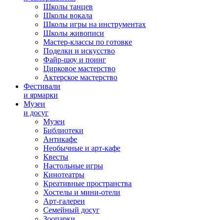
Школы танцев
Школы вокала
Школы игры на инструментах
Школы живописи
Мастер-классы по готовке
Поделки и искусство
Файр-шоу и поинг
Цирковое мастерство
Актерское мастерство
Фестивали
и ярмарки
Музеи
и досуг
Музеи
Библиотеки
Антикафе
Необычные и арт-кафе
Квесты
Настольные игры
Кинотеатры
Креативные пространства
Хостелы и мини-отели
Арт-галереи
Семейный досуг
Зоопарки