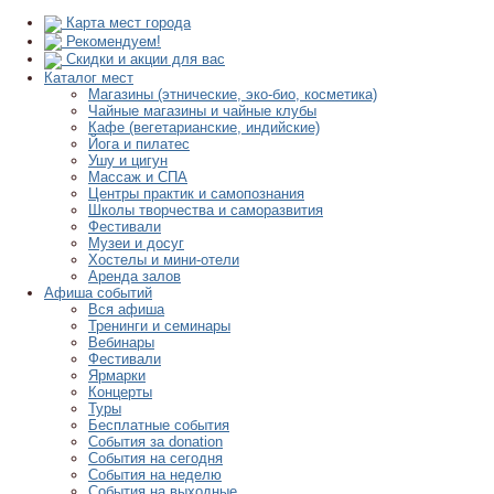
Карта мест города
Рекомендуем!
Скидки и акции для вас
Каталог мест
Магазины (этнические, эко-био, косметика)
Чайные магазины и чайные клубы
Кафе (вегетарианские, индийские)
Йога и пилатес
Ушу и цигун
Массаж и СПА
Центры практик и самопознания
Школы творчества и саморазвития
Фестивали
Музеи и досуг
Хостелы и мини-отели
Аренда залов
Афиша событий
Вся афиша
Тренинги и семинары
Вебинары
Фестивали
Ярмарки
Концерты
Туры
Бесплатные события
События за donation
События на сегодня
События на неделю
События на выходные