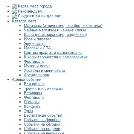
Карта мест города
Рекомендуем!
Скидки и акции для вас
Каталог мест
Магазины (этнические, эко-био, косметика)
Чайные магазины и чайные клубы
Кафе (вегетарианские, индийские)
Йога и пилатес
Ушу и цигун
Массаж и СПА
Центры практик и самопознания
Школы творчества и саморазвития
Фестивали
Музеи и досуг
Хостелы и мини-отели
Аренда залов
Афиша событий
Вся афиша
Тренинги и семинары
Вебинары
Фестивали
Ярмарки
Концерты
Туры
Бесплатные события
События за donation
События на сегодня
События на неделю
События на выходные