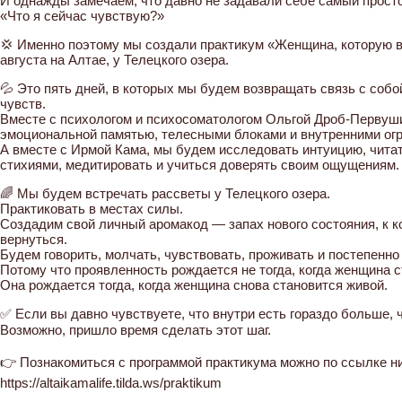
И однажды замечаем, что давно не задавали себе самый просто
«Что я сейчас чувствую?»
💢 Именно поэтому мы создали практикум «Женщина, которую ви
августа на Алтае, у Телецкого озера.
💦 Это пять дней, в которых мы будем возвращать связь с собо
чувств.
Вместе с психологом и психосоматологом Ольгой Дроб-Первуш
эмоциональной памятью, телесными блоками и внутренними ог
А вместе с Ирмой Кама, мы будем исследовать интуицию, читат
стихиями, медитировать и учиться доверять своим ощущениям.
🌈 Мы будем встречать рассветы у Телецкого озера.
Практиковать в местах силы.
Создадим свой личный аромакод — запах нового состояния, к к
вернуться.
Будем говорить, молчать, чувствовать, проживать и постепенн
Потому что проявленность рождается не тогда, когда женщина 
Она рождается тогда, когда женщина снова становится живой.
✅ Если вы давно чувствуете, что внутри есть гораздо больше,
Возможно, пришло время сделать этот шаг.
👉 Познакомиться с программой практикума можно по ссылке н
https://altaikamalife.tilda.ws/praktikum