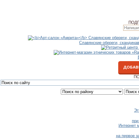
ПОД
Славянские обереги, скандина
ДОБАВ
ПО
Эт
при
Интернет м
на первое з