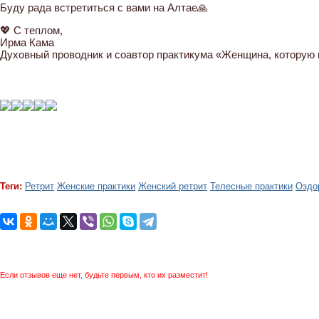
Буду рада встретиться с вами на Алтае🙏
💖 С теплом,
Ирма Кама
Духовный проводник и соавтор практикума «Женщина, которую 
Теги:
Ретрит
Женские практики
Женский ретрит
Телесные практики
Оздо
Если отзывов еще нет, будьте первым, кто их разместит!