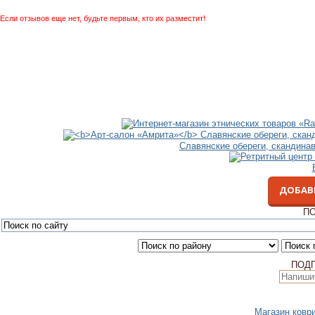
Если отзывов еще нет, будьте первым, кто их разместит!
Славянские обереги, скандина
ДОБАВ
ПО
ПОД
Магазин коври