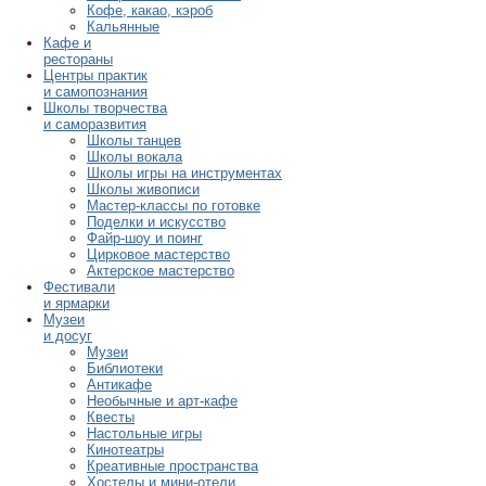
Кофе, какао, кэроб
Кальянные
Кафе и
рестораны
Центры практик
и самопознания
Школы творчества
и саморазвития
Школы танцев
Школы вокала
Школы игры на инструментах
Школы живописи
Мастер-классы по готовке
Поделки и искусство
Файр-шоу и поинг
Цирковое мастерство
Актерское мастерство
Фестивали
и ярмарки
Музеи
и досуг
Музеи
Библиотеки
Антикафе
Необычные и арт-кафе
Квесты
Настольные игры
Кинотеатры
Креативные пространства
Хостелы и мини-отели