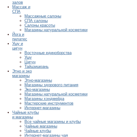
залов
Массаж и
СПА
Массажные салоны
СПА салоны
Салоны красоты
Магазины натуральной косметики
Йога и
пилатес
Ушу и
цигун
Восточные единоборства
Ушу
Цигун
Тайцзицюань
Этно и эко
магазины
Этно-магазины
Магазины здорового питания
Эко-магазины
Магазины натуральной косметики
Магазины хэндмейда
Мастерские инструментов
Интернет-магазины
Чайные клубы
и магазины
Все чайные магазины и клубы
Чайные магазины
Чайные клубы
Интернет-магазины чая