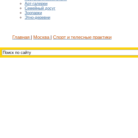
Арт-галереи
Семейный досуг
Зоопарки
Этно-деревни
Главная
Москва
Спорт и телесные практики