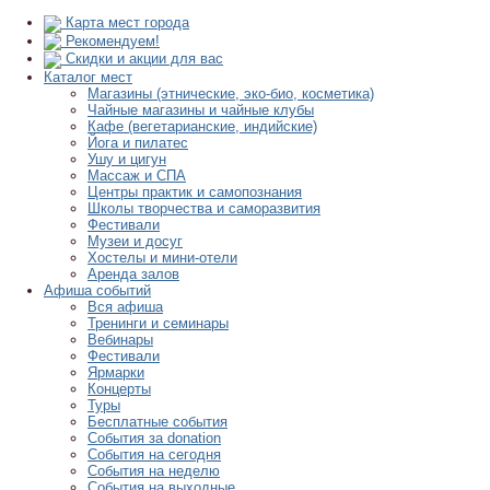
Карта мест города
Рекомендуем!
Скидки и акции для вас
Каталог мест
Магазины (этнические, эко-био, косметика)
Чайные магазины и чайные клубы
Кафе (вегетарианские, индийские)
Йога и пилатес
Ушу и цигун
Массаж и СПА
Центры практик и самопознания
Школы творчества и саморазвития
Фестивали
Музеи и досуг
Хостелы и мини-отели
Аренда залов
Афиша событий
Вся афиша
Тренинги и семинары
Вебинары
Фестивали
Ярмарки
Концерты
Туры
Бесплатные события
События за donation
События на сегодня
События на неделю
События на выходные