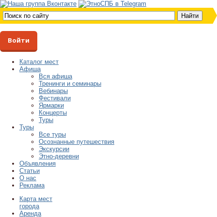
Войти
Каталог мест
Афиша
Вся афиша
Тренинги и семинары
Вебинары
Фестивали
Ярмарки
Концерты
Туры
Туры
Все туры
Осознанные путешествия
Экскурсии
Этно-деревни
Объявления
Статьи
О нас
Реклама
Карта мест
города
Аренда