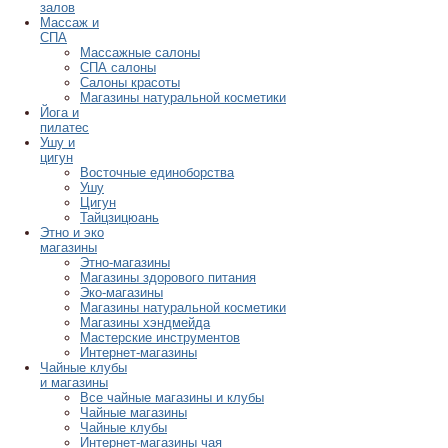
залов
Массаж и
СПА
Массажные салоны
СПА салоны
Салоны красоты
Магазины натуральной косметики
Йога и
пилатес
Ушу и
цигун
Восточные единоборства
Ушу
Цигун
Тайцзицюань
Этно и эко
магазины
Этно-магазины
Магазины здорового питания
Эко-магазины
Магазины натуральной косметики
Магазины хэндмейда
Мастерские инструментов
Интернет-магазины
Чайные клубы
и магазины
Все чайные магазины и клубы
Чайные магазины
Чайные клубы
Интернет-магазины чая