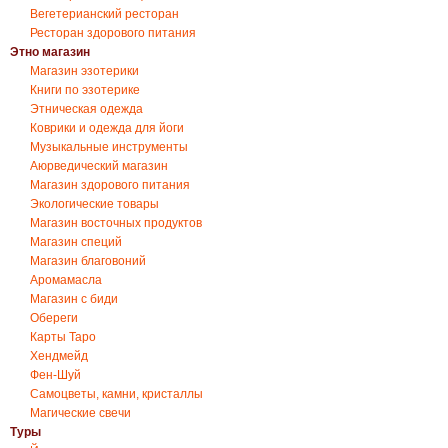
Вегетерианский ресторан
Ресторан здорового питания
Этно магазин
Магазин эзотерики
Книги по эзотерике
Этническая одежда
Коврики и одежда для йоги
Музыкальные инструменты
Аюрведический магазин
Магазин здорового питания
Экологические товары
Магазин восточных продуктов
Магазин специй
Магазин благовоний
Аромамасла
Магазин с биди
Обереги
Карты Таро
Хендмейд
Фен-Шуй
Самоцветы, камни, кристаллы
Магические свечи
Туры