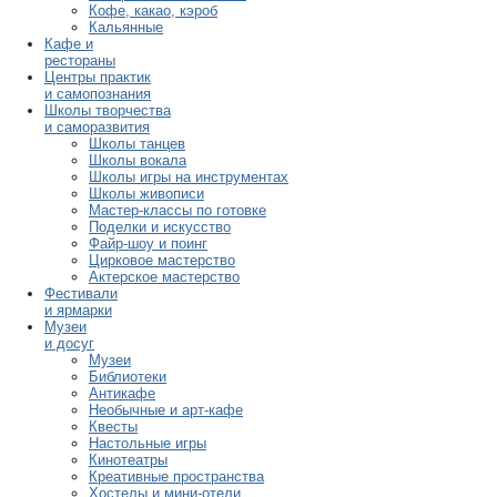
Кофе, какао, кэроб
Кальянные
Кафе и
рестораны
Центры практик
и самопознания
Школы творчества
и саморазвития
Школы танцев
Школы вокала
Школы игры на инструментах
Школы живописи
Мастер-классы по готовке
Поделки и искусство
Файр-шоу и поинг
Цирковое мастерство
Актерское мастерство
Фестивали
и ярмарки
Музеи
и досуг
Музеи
Библиотеки
Антикафе
Необычные и арт-кафе
Квесты
Настольные игры
Кинотеатры
Креативные пространства
Хостелы и мини-отели