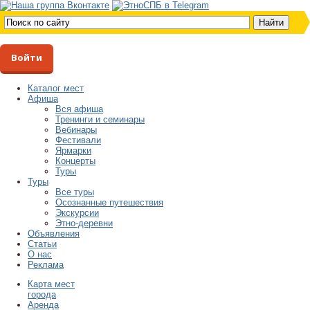
Войти
Каталог мест
Афиша
Вся афиша
Тренинги и семинары
Вебинары
Фестивали
Ярмарки
Концерты
Туры
Туры
Все туры
Осознанные путешествия
Экскурсии
Этно-деревни
Объявления
Статьи
О нас
Реклама
Карта мест
города
Аренда