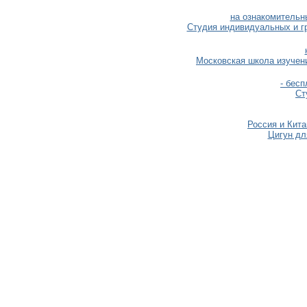
на ознакомительн
Студия индивидуальных и г
Московская школа изучен
- бесп
Ст
Россия и Кит
Цигун дл