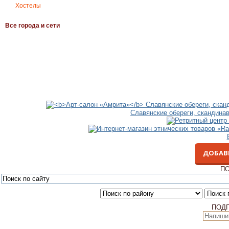
Хостелы
Все города и сети
Славянские обереги, скандина
ДОБАВ
ПО
ПОД