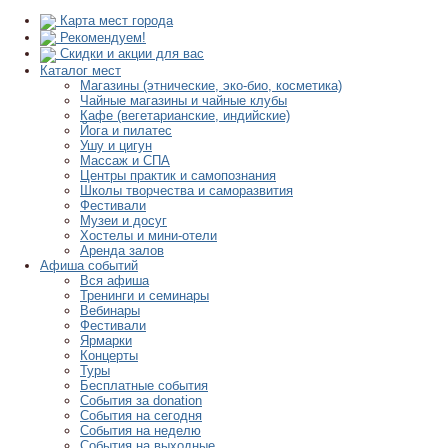
Карта мест города
Рекомендуем!
Скидки и акции для вас
Каталог мест
Магазины (этнические, эко-био, косметика)
Чайные магазины и чайные клубы
Кафе (вегетарианские, индийские)
Йога и пилатес
Ушу и цигун
Массаж и СПА
Центры практик и самопознания
Школы творчества и саморазвития
Фестивали
Музеи и досуг
Хостелы и мини-отели
Аренда залов
Афиша событий
Вся афиша
Тренинги и семинары
Вебинары
Фестивали
Ярмарки
Концерты
Туры
Бесплатные события
События за donation
События на сегодня
События на неделю
События на выходные