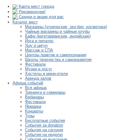
Карта мест города
Рекомендуем!
Скидки и акции для вас
Каталог мест
Магазины (этнические, эко-био, косметика)
Чайные магазины и чайные клубы
Кафе (вегетарианские, индийские)
Йога и пилатес
Ушу и цигун
Массаж и СПА
Центры практик и самопознания
Школы творчества и саморазвития
Фестивали
Музеи и досуг
Хостелы и мини-отели
Аренда залов
Афиша событий
Вся афиша
Тренинги и семинары
Вебинары
Фестивали
Ярмарки
Концерты
Туры
Бесплатные события
События за donation
События на сегодня
События на неделю
События на выходные