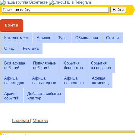
Войти
Каталог мест
Афиша
Туры
Объявления
Статьи
О нас
Реклама
Вся афиша
Популярные
События
События
событий
события!
бесплатно
за donation
Афиша
Афиша
Афиша
Афиша
на сегодня
на выходные
на неделю
на месяц
Архив
Добавить событие
событий
или тур
Главная
Москва