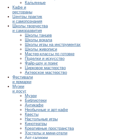
Кальянные
Кафе и
рестораны
Центры практик
и самопознания
Школы творчества
и саморазвития
Школы танцев
Школы вокала
Школы игры на инструментах
Школы живописи
Мастер-классы по готовке
Поделки и искусство
Файр-шоу и поинг
Цирковое мастерство
Актерское мастерство
Фестивали
и ярмарки
Музеи
и досуг
Музеи
Библиотеки
Антикафе
Необычные и арт-кафе
Квесты
Настольные игры
Кинотеатры
Креативные пространства
Хостелы и мини-отели
Арт-галереи