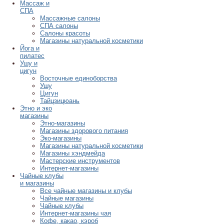
Массаж и
СПА
Массажные салоны
СПА салоны
Салоны красоты
Магазины натуральной косметики
Йога и
пилатес
Ушу и
цигун
Восточные единоборства
Ушу
Цигун
Тайцзицюань
Этно и эко
магазины
Этно-магазины
Магазины здорового питания
Эко-магазины
Магазины натуральной косметики
Магазины хэндмейда
Мастерские инструментов
Интернет-магазины
Чайные клубы
и магазины
Все чайные магазины и клубы
Чайные магазины
Чайные клубы
Интернет-магазины чая
Кофе, какао, кэроб