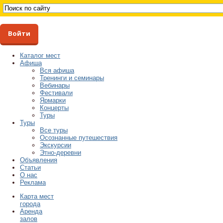
Войти
Каталог мест
Афиша
Вся афиша
Тренинги и семинары
Вебинары
Фестивали
Ярмарки
Концерты
Туры
Туры
Все туры
Осознанные путешествия
Экскурсии
Этно-деревни
Объявления
Статьи
О нас
Реклама
Карта мест
города
Аренда
залов