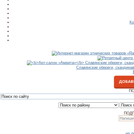
Ко
Славянские обереги, скандина
ДОБАВ
ПО
ПОД
на л