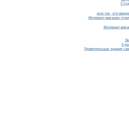
Студ
для тех, кто вве
Интернет-магазин этни
Интернет-мага
Эк
4 п
Удивительные здания само