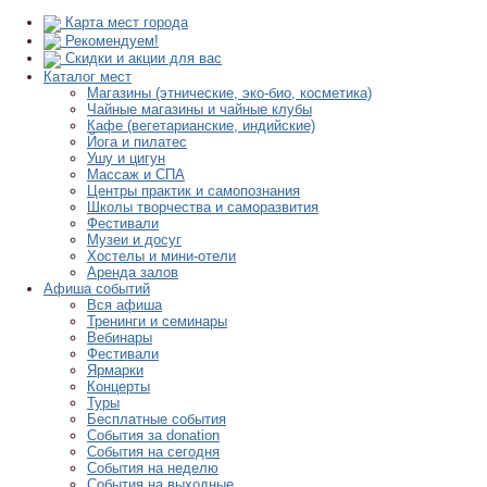
Карта мест города
Рекомендуем!
Скидки и акции для вас
Каталог мест
Магазины (этнические, эко-био, косметика)
Чайные магазины и чайные клубы
Кафе (вегетарианские, индийские)
Йога и пилатес
Ушу и цигун
Массаж и СПА
Центры практик и самопознания
Школы творчества и саморазвития
Фестивали
Музеи и досуг
Хостелы и мини-отели
Аренда залов
Афиша событий
Вся афиша
Тренинги и семинары
Вебинары
Фестивали
Ярмарки
Концерты
Туры
Бесплатные события
События за donation
События на сегодня
События на неделю
События на выходные