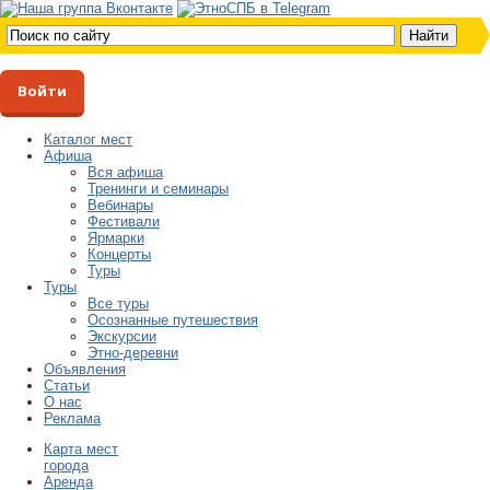
Войти
Каталог мест
Афиша
Вся афиша
Тренинги и семинары
Вебинары
Фестивали
Ярмарки
Концерты
Туры
Туры
Все туры
Осознанные путешествия
Экскурсии
Этно-деревни
Объявления
Статьи
О нас
Реклама
Карта мест
города
Аренда