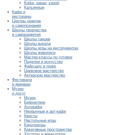
Кофе, какао, кэроб
Кальянные
Кафе и
рестораны
Центры практик
и самопознания
Школы творчества
и саморазвития
Школы танцев
Школы вокала
Школы игры на инструментах
Школы живописи
Мастер-классы по готовке
Поделки и искусство
Файр-шоу и поинг
Цирковое мастерство
Актерское мастерство
Фестивали
и ярмарки
Музеи
и досуг
Музеи
Библиотеки
Антикафе
Необычные и арт-кафе
Квесты
Настольные игры
Кинотеатры
Креативные пространства
Хостелы и мини-отели