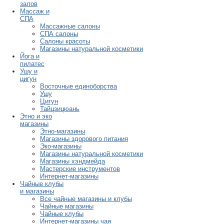
залов
Массаж и
СПА
Массажные салоны
СПА салоны
Салоны красоты
Магазины натуральной косметики
Йога и
пилатес
Ушу и
цигун
Восточные единоборства
Ушу
Цигун
Тайцзицюань
Этно и эко
магазины
Этно-магазины
Магазины здорового питания
Эко-магазины
Магазины натуральной косметики
Магазины хэндмейда
Мастерские инструментов
Интернет-магазины
Чайные клубы
и магазины
Все чайные магазины и клубы
Чайные магазины
Чайные клубы
Интернет-магазины чая