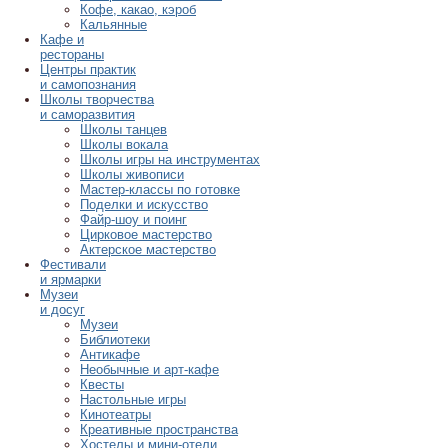
Кофе, какао, кэроб
Кальянные
Кафе и
рестораны
Центры практик
и самопознания
Школы творчества
и саморазвития
Школы танцев
Школы вокала
Школы игры на инструментах
Школы живописи
Мастер-классы по готовке
Поделки и искусство
Файр-шоу и поинг
Цирковое мастерство
Актерское мастерство
Фестивали
и ярмарки
Музеи
и досуг
Музеи
Библиотеки
Антикафе
Необычные и арт-кафе
Квесты
Настольные игры
Кинотеатры
Креативные пространства
Хостелы и мини-отели