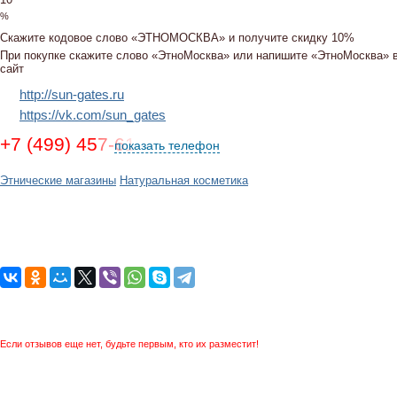
%
Скажите кодовое слово
«ЭТНОМОСКВА»
и получите скидку 10%
При покупке скажите слово «ЭтноМосква» или напишите «ЭтноМосква» в
сайт
http://sun-gates.ru
https://vk.com/sun_gates
+7 (499) 457-61-79, +7 (985) 135-11-33
показать телефон
Этнические магазины
Натуральная косметика
Если отзывов еще нет, будьте первым, кто их разместит!