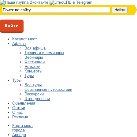
Войти
Каталог мест
Афиша
Вся афиша
Тренинги и семинары
Вебинары
Фестивали
Ярмарки
Концерты
Туры
Туры
Все туры
Осознанные путешествия
Экскурсии
Этно-деревни
Объявления
Статьи
О нас
Реклама
Карта мест
города
Аренда