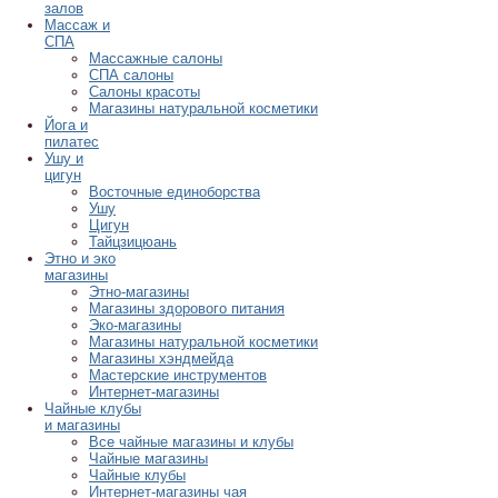
залов
Массаж и
СПА
Массажные салоны
СПА салоны
Салоны красоты
Магазины натуральной косметики
Йога и
пилатес
Ушу и
цигун
Восточные единоборства
Ушу
Цигун
Тайцзицюань
Этно и эко
магазины
Этно-магазины
Магазины здорового питания
Эко-магазины
Магазины натуральной косметики
Магазины хэндмейда
Мастерские инструментов
Интернет-магазины
Чайные клубы
и магазины
Все чайные магазины и клубы
Чайные магазины
Чайные клубы
Интернет-магазины чая