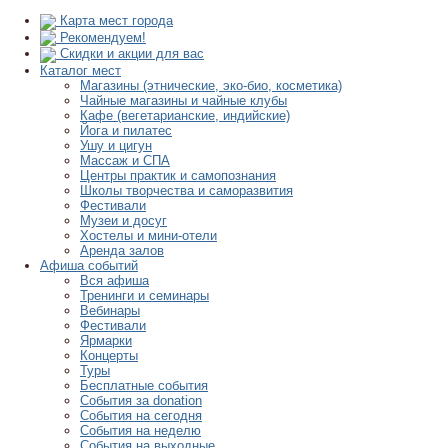
Карта мест города
Рекомендуем!
Скидки и акции для вас
Каталог мест
Магазины (этнические, эко-био, косметика)
Чайные магазины и чайные клубы
Кафе (вегетарианские, индийские)
Йога и пилатес
Ушу и цигун
Массаж и СПА
Центры практик и самопознания
Школы творчества и саморазвития
Фестивали
Музеи и досуг
Хостелы и мини-отели
Аренда залов
Афиша событий
Вся афиша
Тренинги и семинары
Вебинары
Фестивали
Ярмарки
Концерты
Туры
Бесплатные события
События за donation
События на сегодня
События на неделю
События на выходные