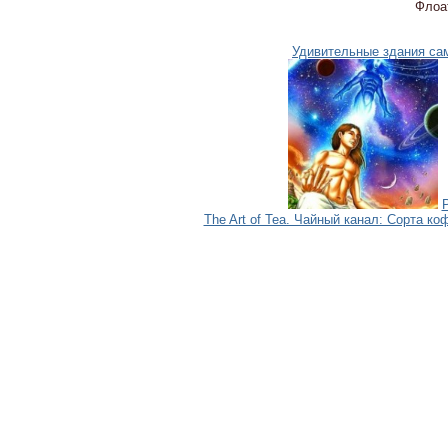
Флоат
Удивительные здания само
The Art of Tea. Чайный канал: Сорта ко