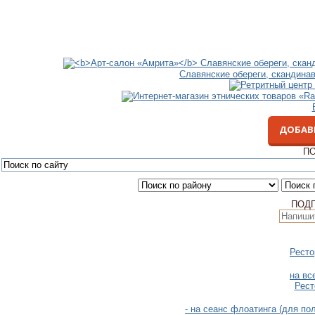
Славянские обереги, скандина
ДОБАВ
ПО
ПОД
Ресто
на вс
Рест
- на сеанс флоатинга (для п