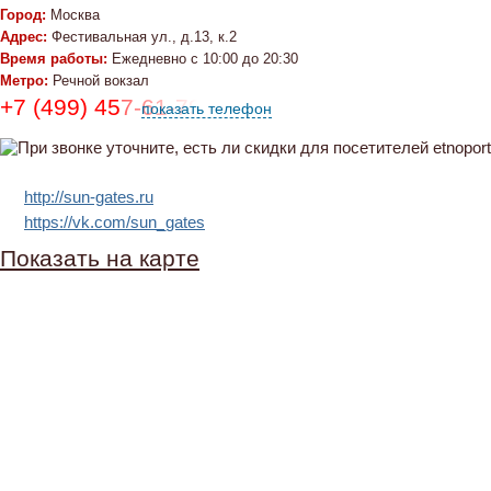
Город:
Москва
Адрес:
Фестивальная ул., д.13, к.2
Время работы:
Ежедневно с 10:00 до 20:30
Метро:
Речной вокзал
+7 (499) 457-61-79, +7 (985) 135-11-33
показать телефон
http://sun-gates.ru
https://vk.com/sun_gates
Показать на карте