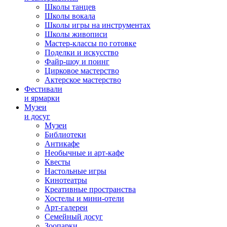
Школы танцев
Школы вокала
Школы игры на инструментах
Школы живописи
Мастер-классы по готовке
Поделки и искусство
Файр-шоу и поинг
Цирковое мастерство
Актерское мастерство
Фестивали
и ярмарки
Музеи
и досуг
Музеи
Библиотеки
Антикафе
Необычные и арт-кафе
Квесты
Настольные игры
Кинотеатры
Креативные пространства
Хостелы и мини-отели
Арт-галереи
Семейный досуг
Зоопарки