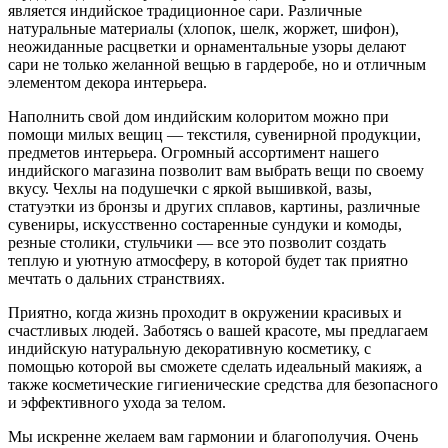
является индийское традиционное сари. Различные
натуральные материалы (хлопок, шелк, жоржет, шифон),
неожиданные расцветки и орнаментальные узоры делают
сари не только желанной вещью в гардеробе, но и отличным
элементом декора интерьера.
Наполнить свой дом индийским колоритом можно при
помощи милых вещиц — текстиля, сувенирной продукции,
предметов интерьера. Огромный ассортимент нашего
индийского магазина позволит вам выбрать вещи по своему
вкусу. Чехлы на подушечки с яркой вышивкой, вазы,
статуэтки из бронзы и других сплавов, картины, различные
сувениры, искусственно состаренные сундуки и комоды,
резные столики, стульчики — все это позволит создать
теплую и уютную атмосферу, в которой будет так приятно
мечтать о дальних странствиях.
Приятно, когда жизнь проходит в окружении красивых и
счастливых людей. Заботясь о вашей красоте, мы предлагаем
индийскую натуральную декоративную косметику, с
помощью которой вы сможете сделать идеальный макияж, а
также косметические гигиенические средства для безопасного
и эффективного ухода за телом.
Мы искренне желаем вам гармонии и благополучия. Очень