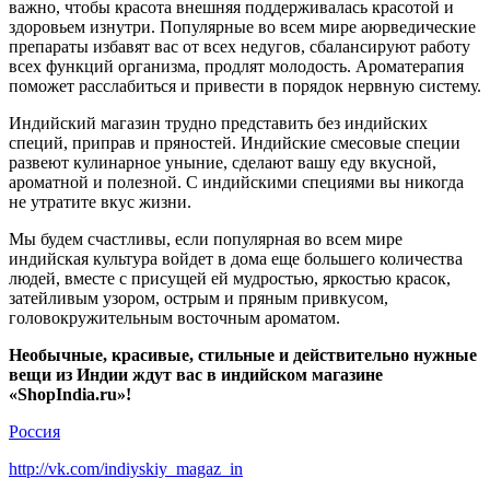
важно, чтобы красота внешняя поддерживалась красотой и
здоровьем изнутри. Популярные во всем мире аюрведические
препараты избавят вас от всех недугов, сбалансируют работу
всех функций организма, продлят молодость. Ароматерапия
поможет расслабиться и привести в порядок нервную систему.
Индийский магазин трудно представить без индийских
специй, приправ и пряностей. Индийские смесовые специи
развеют кулинарное уныние, сделают вашу еду вкусной,
ароматной и полезной. С индийскими специями вы никогда
не утратите вкус жизни.
Мы будем счастливы, если популярная во всем мире
индийская культура войдет в дома еще большего количества
людей, вместе с присущей ей мудростью, яркостью красок,
затейливым узором, острым и пряным привкусом,
головокружительным восточным ароматом.
Необычные, красивые, стильные и действительно нужные
вещи из Индии ждут вас в индийском магазине
«ShopIndia.ru»!
Россия
http://vk.com/indiyskiy_magaz_in