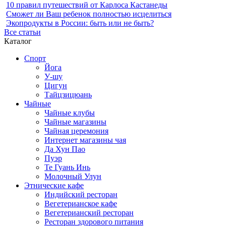
10 правил путешествий от Карлоса Кастанеды
Сможет ли Ваш ребенок полностью исцелиться
Экопродукты в России: быть или не быть?
Все статьи
Каталог
Спорт
Йога
У-шу
Цигун
Тайцзицюань
Чайные
Чайные клубы
Чайные магазины
Чайная церемония
Интернет магазины чая
Да Хун Пао
Пуэр
Те Гуань Инь
Молочный Улун
Этнические кафе
Индийский ресторан
Вегетерианское кафе
Вегетерианский ресторан
Ресторан здорового питания