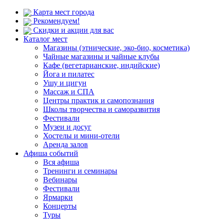
Карта мест города
Рекомендуем!
Скидки и акции для вас
Каталог мест
Магазины (этнические, эко-био, косметика)
Чайные магазины и чайные клубы
Кафе (вегетарианские, индийские)
Йога и пилатес
Ушу и цигун
Массаж и СПА
Центры практик и самопознания
Школы творчества и саморазвития
Фестивали
Музеи и досуг
Хостелы и мини-отели
Аренда залов
Афиша событий
Вся афиша
Тренинги и семинары
Вебинары
Фестивали
Ярмарки
Концерты
Туры