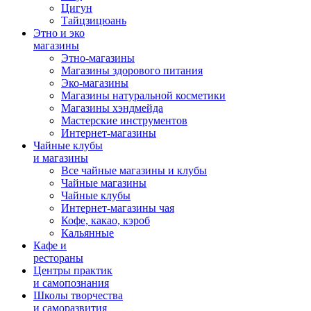
Цигун
Тайцзицюань
Этно и эко
магазины
Этно-магазины
Магазины здорового питания
Эко-магазины
Магазины натуральной косметики
Магазины хэндмейда
Мастерские инструментов
Интернет-магазины
Чайные клубы
и магазины
Все чайные магазины и клубы
Чайные магазины
Чайные клубы
Интернет-магазины чая
Кофе, какао, кэроб
Кальянные
Кафе и
рестораны
Центры практик
и самопознания
Школы творчества
и саморазвития