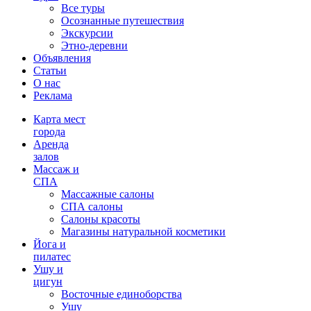
Все туры
Осознанные путешествия
Экскурсии
Этно-деревни
Объявления
Статьи
О нас
Реклама
Карта мест
города
Аренда
залов
Массаж и
СПА
Массажные салоны
СПА салоны
Салоны красоты
Магазины натуральной косметики
Йога и
пилатес
Ушу и
цигун
Восточные единоборства
Ушу