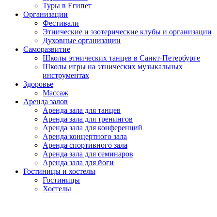
Туры в Египет
Организации
Фестивали
Этнические и эзотерические клубы и организации
Духовные организации
Саморазвитие
Школы этнических танцев в Санкт-Петербурге
Школы игры на этнических музыкальных
инструментах
Здоровье
Массаж
Аренда залов
Аренда зала для танцев
Аренда зала для тренингов
Аренда зала для конференций
Аренда концертного зала
Аренда спортивного зала
Аренда зала для семинаров
Аренда зала для йоги
Гостиницы и хостелы
Гостиницы
Хостелы