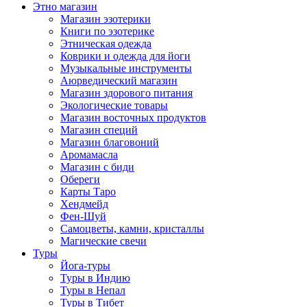
Этно магазин
Магазин эзотерики
Книги по эзотерике
Этническая одежда
Коврики и одежда для йоги
Музыкальные инструменты
Аюрведический магазин
Магазин здорового питания
Экологические товары
Магазин восточных продуктов
Магазин специй
Магазин благовоний
Аромамасла
Магазин с биди
Обереги
Карты Таро
Хендмейд
Фен-Шуй
Самоцветы, камни, кристаллы
Магические свечи
Туры
Йога-туры
Туры в Индию
Туры в Непал
Туры в Тибет