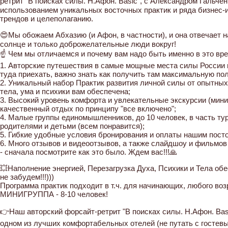
ретрит "В поисках силы. Н.Афон. Basic", с Александром Гальченк
использованием уникальных восточных практик и ряда бизнес
трендов и целеполаганию.
😍Мы обожаем Абхазию (и Афон, в частности), и она отвечает н
солнце и только доброжелательные люди вокруг!
☝ Чем мы отличаемся и почему вам надо быть именно в это врем
1. Авторские путешествия в самые мощные места силы России и
туда приехать, важно знать как получить там максимальную пол
2. Уникальный набор Практик развития личной силы от опытных
тела, ума и психики вам обеспечена;
3. Высокий уровень комфорта и увлекательные экскурсии (мини
качественный отдых по принципу "все включено";
4. Малые группы единомышленников, до 10 человек, в часть тур
родителями и детьми (всем понравится);
5. Гибкие удобные условия бронирования и оплаты нашим пост
6. Много отзывов и видеоотзывов, а также слайдшоу и фильмо
- сначала посмотрите как это было. Ждем вас!!!🙏
💥Наполнение энергией, Перезагрузка Духа, Психики и Тела об
не забудем!!!)))
Программа практик подходит в т.ч. для начинающих, любого в
МИНИГРУППА - 8-10 человек!
👉Наш авторский форсайт-ретрит "В поисках силы. Н.Афон. Bas
одном из лучших комфортабельных отелей (не путать с гостев