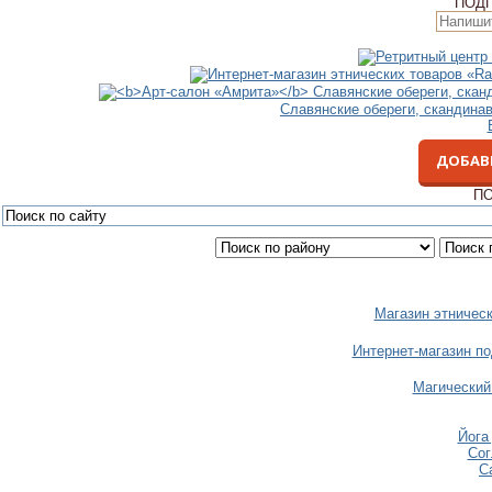
ПОД
Славянские обереги, скандина
ДОБАВ
ПО
Магазин этничес
Интернет-магазин п
Магический
Йога
Сог
С