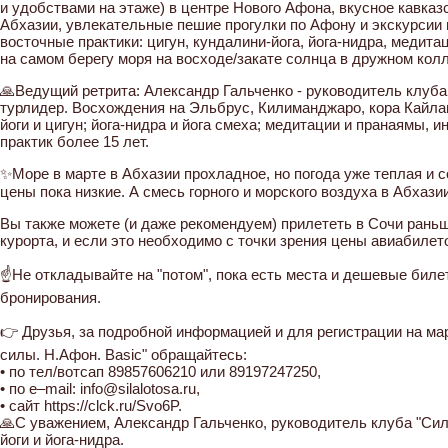
и удобствами на этаже) в центре Нового Афона, вкусное кавка
Абхазии, увлекательные пешие прогулки по Афону и экскурсии
восточные практики: цигун, кундалини-йога, йога-нидра, медита
на самом берегу моря на восходе/закате солнца в дружном ко
🙏Ведущий ретрита: Александр Гальченко - руководитель клуба
турлидер. Восхождения на Эльбрус, Килиманджаро, кора Кайла
йоги и цигун; йога-нидра и йога смеха; медитации и пранаямы,
практик более 15 лет.
✨Море в марте в Абхазии прохладное, но погода уже теплая и с
цены пока низкие. А смесь горного и морского воздуха в Абхазии в
Вы также можете (и даже рекомендуем) прилететь в Сочи раньш
курорта, и если это необходимо с точки зрения цены авиабилет
☝Не откладывайте на "потом", пока есть места и дешевые биле
бронирования.
👉 Друзья, за подробной информацией и для регистрации на ма
силы. Н.Афон. Basic" обращайтесь:
• по тел/вотсап 89857606210 или 89197247250,
• по e–mail: info@silalotosa.ru,
• сайт https://clck.ru/Svo6P.
🙏С уважением, Александр Гальченко, руководитель клуба "Сил
йоги и йога-нидра.