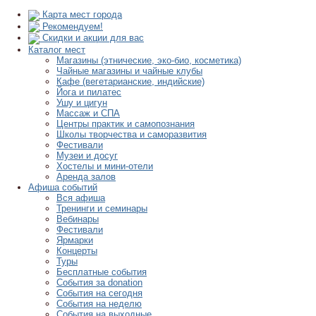
Карта мест города
Рекомендуем!
Скидки и акции для вас
Каталог мест
Магазины (этнические, эко-био, косметика)
Чайные магазины и чайные клубы
Кафе (вегетарианские, индийские)
Йога и пилатес
Ушу и цигун
Массаж и СПА
Центры практик и самопознания
Школы творчества и саморазвития
Фестивали
Музеи и досуг
Хостелы и мини-отели
Аренда залов
Афиша событий
Вся афиша
Тренинги и семинары
Вебинары
Фестивали
Ярмарки
Концерты
Туры
Бесплатные события
События за donation
События на сегодня
События на неделю
События на выходные