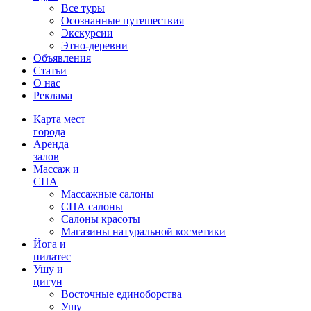
Все туры
Осознанные путешествия
Экскурсии
Этно-деревни
Объявления
Статьи
О нас
Реклама
Карта мест
города
Аренда
залов
Массаж и
СПА
Массажные салоны
СПА салоны
Салоны красоты
Магазины натуральной косметики
Йога и
пилатес
Ушу и
цигун
Восточные единоборства
Ушу