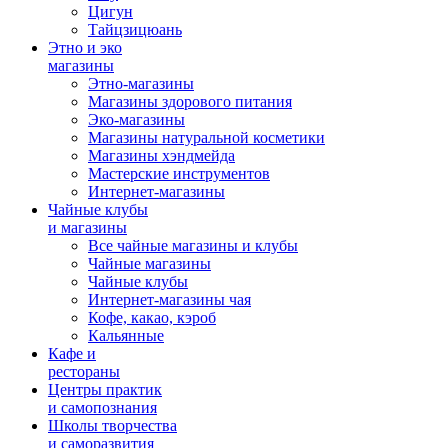
Цигун
Тайцзицюань
Этно и эко
магазины
Этно-магазины
Магазины здорового питания
Эко-магазины
Магазины натуральной косметики
Магазины хэндмейда
Мастерские инструментов
Интернет-магазины
Чайные клубы
и магазины
Все чайные магазины и клубы
Чайные магазины
Чайные клубы
Интернет-магазины чая
Кофе, какао, кэроб
Кальянные
Кафе и
рестораны
Центры практик
и самопознания
Школы творчества
и саморазвития