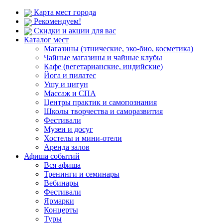
Карта мест города
Рекомендуем!
Скидки и акции для вас
Каталог мест
Магазины (этнические, эко-био, косметика)
Чайные магазины и чайные клубы
Кафе (вегетарианские, индийские)
Йога и пилатес
Ушу и цигун
Массаж и СПА
Центры практик и самопознания
Школы творчества и саморазвития
Фестивали
Музеи и досуг
Хостелы и мини-отели
Аренда залов
Афиша событий
Вся афиша
Тренинги и семинары
Вебинары
Фестивали
Ярмарки
Концерты
Туры