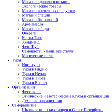
Магазин здорового питания
Экологические товары
Магазин восточных продуктов
Магазин специй
Магазин благовоний
Аромамасла
Магазин с биди
Обереги
Карты Таро
Хендмейд
Фен-Шуй
Самоцветы, камни, кристаллы
Магические свечи
Туры
Йога-туры
Туры в Индию
Туры в Непал
Туры в Тибет
Туры в Египет
Организации
Фестивали
Этнические и эзотерические клубы и организации
Духовные организации
Саморазвитие
Школы этнических танцев в Санкт-Петербурге