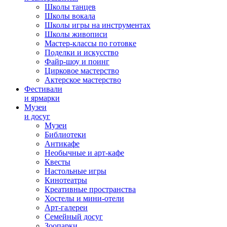
Школы танцев
Школы вокала
Школы игры на инструментах
Школы живописи
Мастер-классы по готовке
Поделки и искусство
Файр-шоу и поинг
Цирковое мастерство
Актерское мастерство
Фестивали
и ярмарки
Музеи
и досуг
Музеи
Библиотеки
Антикафе
Необычные и арт-кафе
Квесты
Настольные игры
Кинотеатры
Креативные пространства
Хостелы и мини-отели
Арт-галереи
Семейный досуг
Зоопарки