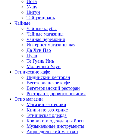
Йога
У-шу
Цигун
Тайцзицюань
Чайные
Чайные клубы
Чайные магазины
Чайная церемония
Интернет магазины чая
Да Хун Пао
Пуэр
Те Гуань Инь
Молочный Улун
Этнические кафе
Индийский ресторан
Вегетерианское кафе
Вегетерианский ресторан
Ресторан здорового питания
Этно магазин
Магазин эзотерики
Книги по эзотерике
Этническая одежда
Коврики и одежда для йоги
Музыкальные инструменты
Аюрведический магазин