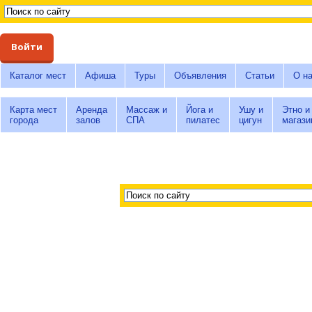
Войти
Каталог мест
Афиша
Туры
Объявления
Статьи
О н
Карта мест
Аренда
Массаж и
Йога и
Ушу и
Этно и
города
залов
СПА
пилатес
цигун
магази