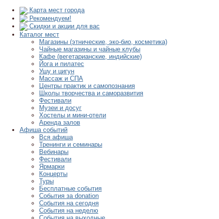
Карта мест города
Рекомендуем!
Скидки и акции для вас
Каталог мест
Магазины (этнические, эко-био, косметика)
Чайные магазины и чайные клубы
Кафе (вегетарианские, индийские)
Йога и пилатес
Ушу и цигун
Массаж и СПА
Центры практик и самопознания
Школы творчества и саморазвития
Фестивали
Музеи и досуг
Хостелы и мини-отели
Аренда залов
Афиша событий
Вся афиша
Тренинги и семинары
Вебинары
Фестивали
Ярмарки
Концерты
Туры
Бесплатные события
События за donation
События на сегодня
События на неделю
События на выходные