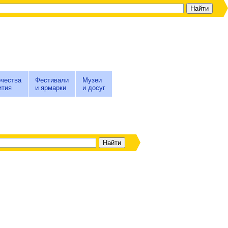
чества
Фестивали
Музеи
ития
и ярмарки
и досуг