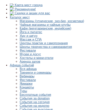
Карта мест города
Рекомендуем!
Скидки и акции для вас
Каталог мест
Магазины (этнические, эко-био, косметика)
Чайные магазины и чайные клубы
Кафе (вегетарианские, индийские)
Йога и пилатес
Ушу и цигун
Массаж и СПА
Центры практик и самопознания
Школы творчества и саморазвития
Фестивали
Музеи и досуг
Хостелы и мини-отели
Аренда залов
Афиша событий
Вся афиша
Тренинги и семинары
Вебинары
Фестивали
Ярмарки
Концерты
Туры
Бесплатные события
События за donation
События на сегодня
События на неделю
События на выходные