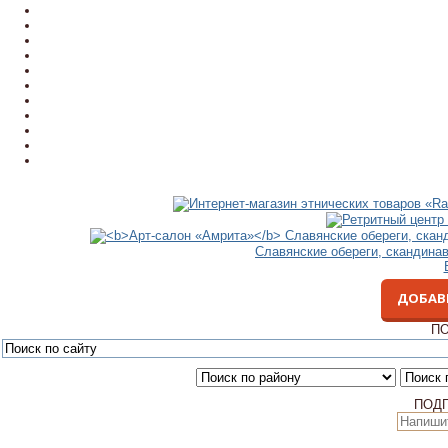
Славянские обереги, скандина
ДОБАВ
ПО
ПОД