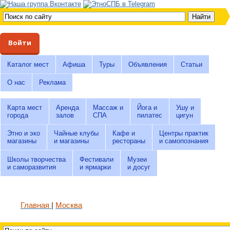
Войти
Каталог мест
Афиша
Туры
Объявления
Статьи
О нас
Реклама
Карта мест
Аренда
Массаж и
Йога и
Ушу и
города
залов
СПА
пилатес
цигун
Этно и эко
Чайные клубы
Кафе и
Центры практик
магазины
и магазины
рестораны
и самопознания
Школы творчества
Фестивали
Музеи
и саморазвития
и ярмарки
и досуг
Главная
Москва