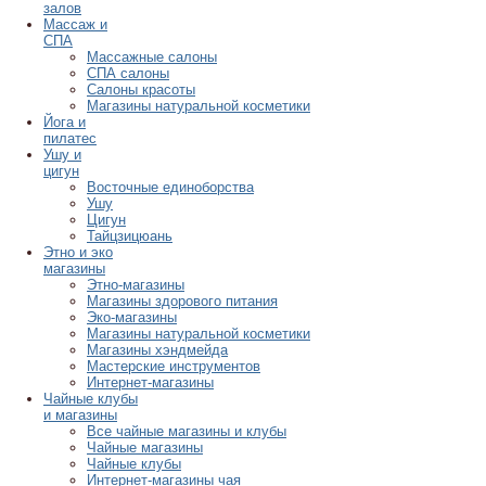
залов
Массаж и
СПА
Массажные салоны
СПА салоны
Салоны красоты
Магазины натуральной косметики
Йога и
пилатес
Ушу и
цигун
Восточные единоборства
Ушу
Цигун
Тайцзицюань
Этно и эко
магазины
Этно-магазины
Магазины здорового питания
Эко-магазины
Магазины натуральной косметики
Магазины хэндмейда
Мастерские инструментов
Интернет-магазины
Чайные клубы
и магазины
Все чайные магазины и клубы
Чайные магазины
Чайные клубы
Интернет-магазины чая