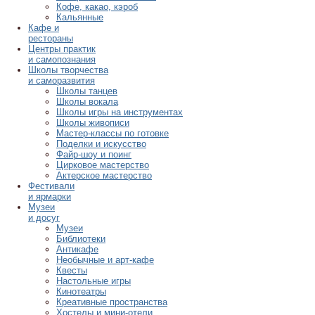
Кофе, какао, кэроб
Кальянные
Кафе и
рестораны
Центры практик
и самопознания
Школы творчества
и саморазвития
Школы танцев
Школы вокала
Школы игры на инструментах
Школы живописи
Мастер-классы по готовке
Поделки и искусство
Файр-шоу и поинг
Цирковое мастерство
Актерское мастерство
Фестивали
и ярмарки
Музеи
и досуг
Музеи
Библиотеки
Антикафе
Необычные и арт-кафе
Квесты
Настольные игры
Кинотеатры
Креативные пространства
Хостелы и мини-отели