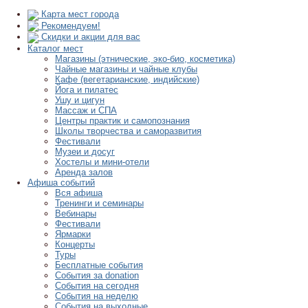
Карта мест города
Рекомендуем!
Скидки и акции для вас
Каталог мест
Магазины (этнические, эко-био, косметика)
Чайные магазины и чайные клубы
Кафе (вегетарианские, индийские)
Йога и пилатес
Ушу и цигун
Массаж и СПА
Центры практик и самопознания
Школы творчества и саморазвития
Фестивали
Музеи и досуг
Хостелы и мини-отели
Аренда залов
Афиша событий
Вся афиша
Тренинги и семинары
Вебинары
Фестивали
Ярмарки
Концерты
Туры
Бесплатные события
События за donation
События на сегодня
События на неделю
События на выходные