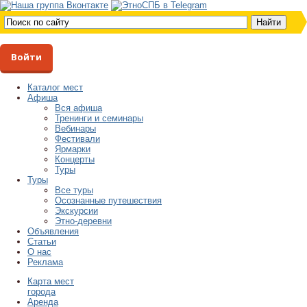
Войти
Каталог мест
Афиша
Вся афиша
Тренинги и семинары
Вебинары
Фестивали
Ярмарки
Концерты
Туры
Туры
Все туры
Осознанные путешествия
Экскурсии
Этно-деревни
Объявления
Статьи
О нас
Реклама
Карта мест
города
Аренда