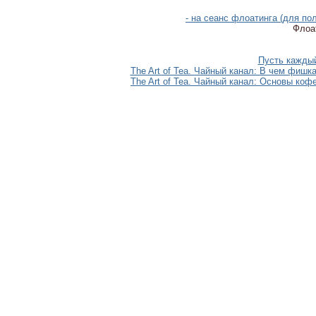
- на сеанс флоатинга (для п
Флоат
Пусть каждый
The Art of Tea. Чайный канал: В чем фишк
The Art of Tea. Чайный канал: Основы коф