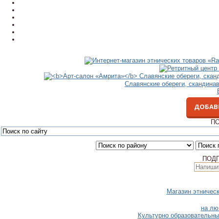
Славянские обереги, скандина
ДОБАВ
ПО
ПОД
Магазин этничес
на лю
Культурно образовательны