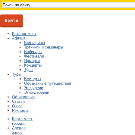
Войти
Каталог мест
Афиша
Вся афиша
Тренинги и семинары
Вебинары
Фестивали
Ярмарки
Концерты
Туры
Туры
Все туры
Осознанные путешествия
Экскурсии
Этно-деревни
Объявления
Статьи
О нас
Реклама
Карта мест
города
Аренда
залов