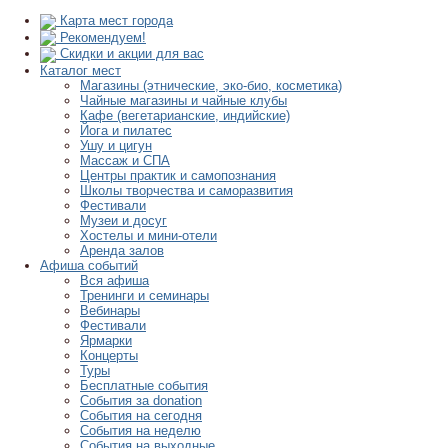
Карта мест города
Рекомендуем!
Скидки и акции для вас
Каталог мест
Магазины (этнические, эко-био, косметика)
Чайные магазины и чайные клубы
Кафе (вегетарианские, индийские)
Йога и пилатес
Ушу и цигун
Массаж и СПА
Центры практик и самопознания
Школы творчества и саморазвития
Фестивали
Музеи и досуг
Хостелы и мини-отели
Аренда залов
Афиша событий
Вся афиша
Тренинги и семинары
Вебинары
Фестивали
Ярмарки
Концерты
Туры
Бесплатные события
События за donation
События на сегодня
События на неделю
События на выходные