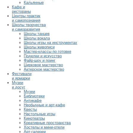
Кальянные
Кафе и
рестораны
Центры практик
и самопознания
Школы творчества
и саморазвития
Школы танцев
Школы вокала
Школы игры на инструментах
Школы живописи
Мастер-классы по готовке
Поделки и искусство
Файр-шоу и поинг
Цирковое мастерство
Актерское мастерство
Фестивали
и ярмарки
Музеи
и досуг
Музеи
Библиотеки
Антикафе
Необычные и арт-кафе
Квесты
Настольные игры
Кинотеатры
Креативные пространства
Хостелы и мини-отели
Арт-галереи