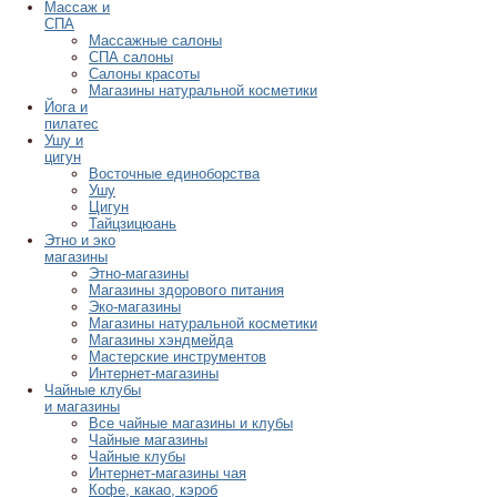
Массаж и
СПА
Массажные салоны
СПА салоны
Салоны красоты
Магазины натуральной косметики
Йога и
пилатес
Ушу и
цигун
Восточные единоборства
Ушу
Цигун
Тайцзицюань
Этно и эко
магазины
Этно-магазины
Магазины здорового питания
Эко-магазины
Магазины натуральной косметики
Магазины хэндмейда
Мастерские инструментов
Интернет-магазины
Чайные клубы
и магазины
Все чайные магазины и клубы
Чайные магазины
Чайные клубы
Интернет-магазины чая
Кофе, какао, кэроб