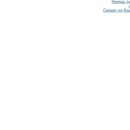
Умеешь ли
Сможет ли Ваш