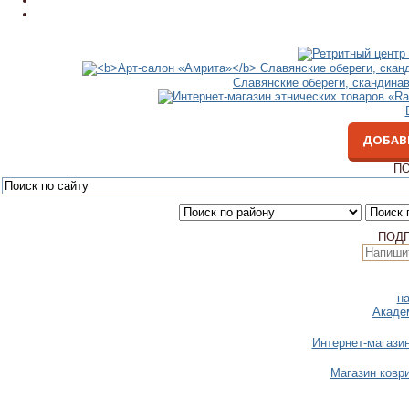
Славянские обереги, скандина
ДОБАВ
ПО
ПОД
н
Акаде
Интернет-магази
Магазин коври