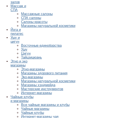
залов
Массаж и
СПА
Массажные салоны
СПА салоны
Салоны красоты
Магазины натуральной косметики
Йога и
пилатес
Ушу и
цигун
Восточные единоборства
Ушу
Цигун
Тайцзицюань
Этно и эко
магазины
Этно-магазины
Магазины здорового питания
Эко-магазины
Магазины натуральной косметики
Магазины хэндмейда
Мастерские инструментов
Интернет-магазины
Чайные клубы
и магазины
Все чайные магазины и клубы
Чайные магазины
Чайные клубы
Интернет-магазины чая