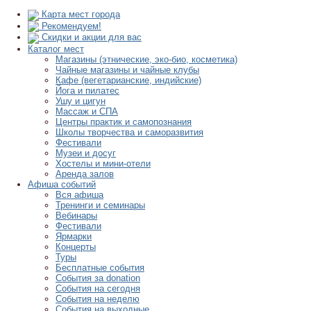
Карта мест города
Рекомендуем!
Скидки и акции для вас
Каталог мест
Магазины (этнические, эко-био, косметика)
Чайные магазины и чайные клубы
Кафе (вегетарианские, индийские)
Йога и пилатес
Ушу и цигун
Массаж и СПА
Центры практик и самопознания
Школы творчества и саморазвития
Фестивали
Музеи и досуг
Хостелы и мини-отели
Аренда залов
Афиша событий
Вся афиша
Тренинги и семинары
Вебинары
Фестивали
Ярмарки
Концерты
Туры
Бесплатные события
События за donation
События на сегодня
События на неделю
События на выходные