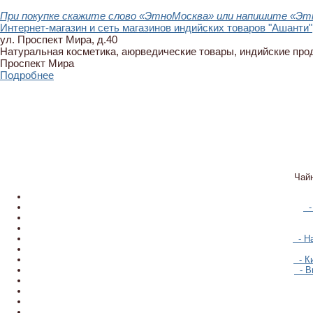
При покупке скажите слово «ЭтноМосква» или напишите «Этн
Интернет-магазин и сеть магазинов индийских товаров "Ашанти"
ул. Проспект Мира, д.40
Натуральная косметика, аюрведические товары, индийские про
Проспект Мира
Подробнее
Чай
- 
- На
- Ки
- В