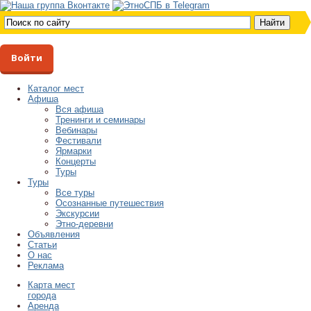
Войти
Каталог мест
Афиша
Вся афиша
Тренинги и семинары
Вебинары
Фестивали
Ярмарки
Концерты
Туры
Туры
Все туры
Осознанные путешествия
Экскурсии
Этно-деревни
Объявления
Статьи
О нас
Реклама
Карта мест
города
Аренда