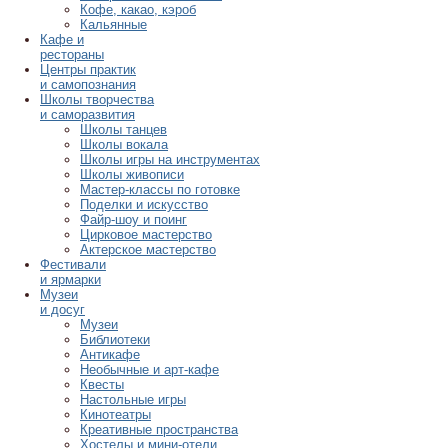
Кофе, какао, кэроб
Кальянные
Кафе и
рестораны
Центры практик
и самопознания
Школы творчества
и саморазвития
Школы танцев
Школы вокала
Школы игры на инструментах
Школы живописи
Мастер-классы по готовке
Поделки и искусство
Файр-шоу и поинг
Цирковое мастерство
Актерское мастерство
Фестивали
и ярмарки
Музеи
и досуг
Музеи
Библиотеки
Антикафе
Необычные и арт-кафе
Квесты
Настольные игры
Кинотеатры
Креативные пространства
Хостелы и мини-отели