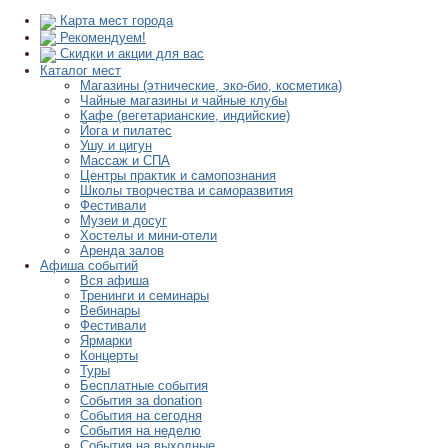
Карта мест города
Рекомендуем!
Скидки и акции для вас
Каталог мест
Магазины (этнические, эко-био, косметика)
Чайные магазины и чайные клубы
Кафе (вегетарианские, индийские)
Йога и пилатес
Ушу и цигун
Массаж и СПА
Центры практик и самопознания
Школы творчества и саморазвития
Фестивали
Музеи и досуг
Хостелы и мини-отели
Аренда залов
Афиша событий
Вся афиша
Тренинги и семинары
Вебинары
Фестивали
Ярмарки
Концерты
Туры
Бесплатные события
События за donation
События на сегодня
События на неделю
События на выходные