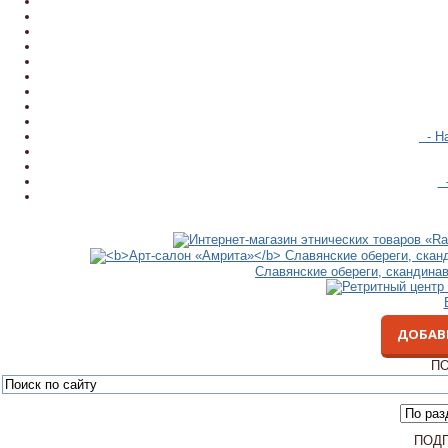
- На
-
Славянские обереги, скандина
ДОБАВ
ПО
ПОД