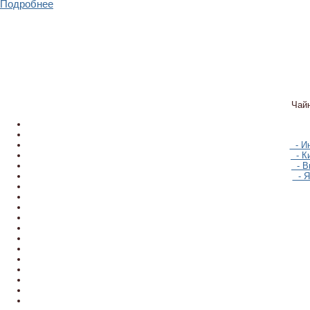
Подробнее
Чай
- Ин
- Ки
- В
- Я