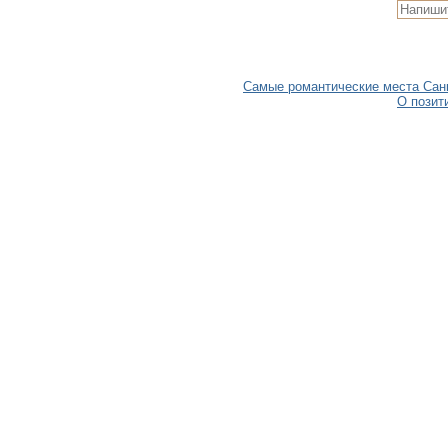
Самые романтические места Санкт
О позит