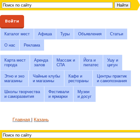
Войти
Каталог мест
Афиша
Туры
Объявления
Статьи
О нас
Реклама
Карта мест
Аренда
Массаж и
Йога и
Ушу и
города
залов
СПА
пилатес
цигун
Этно и эко
Чайные клубы
Кафе и
Центры практик
магазины
и магазины
рестораны
и самопознания
Школы творчества
Фестивали
Музеи
и саморазвития
и ярмарки
и досуг
Главная
Казань