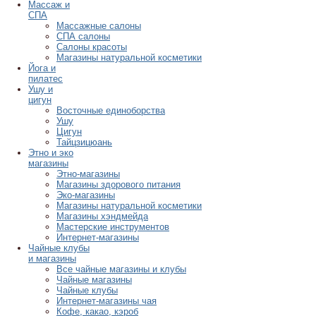
Массаж и
СПА
Массажные салоны
СПА салоны
Салоны красоты
Магазины натуральной косметики
Йога и
пилатес
Ушу и
цигун
Восточные единоборства
Ушу
Цигун
Тайцзицюань
Этно и эко
магазины
Этно-магазины
Магазины здорового питания
Эко-магазины
Магазины натуральной косметики
Магазины хэндмейда
Мастерские инструментов
Интернет-магазины
Чайные клубы
и магазины
Все чайные магазины и клубы
Чайные магазины
Чайные клубы
Интернет-магазины чая
Кофе, какао, кэроб