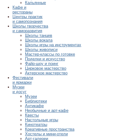
Кальянные
Кафе и
рестораны
Центры практик
и самопознания
Школы творчества
и саморазвития
Школы танцев
Школы вокала
Школы игры на инструментах
Школы живописи
Мастер-классы по готовке
Поделки и искусство
Файр-шоу и поинг
Цирковое мастерство
Актерское мастерство
Фестивали
и ярмарки
Музеи
и досуг
Музеи
Библиотеки
Антикафе
Необычные и арт-кафе
Квесты
Настольные игры
Кинотеатры
Креативные пространства
Хостелы и мини-отели
Арт-галереи