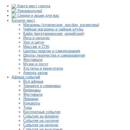
Карта мест города
Рекомендуем!
Скидки и акции для вас
Каталог мест
Магазины (этнические, эко-био, косметика)
Чайные магазины и чайные клубы
Кафе (вегетарианские, индийские)
Йога и пилатес
Ушу и цигун
Массаж и СПА
Центры практик и самопознания
Школы творчества и саморазвития
Фестивали
Музеи и досуг
Хостелы и мини-отели
Аренда залов
Афиша событий
Вся афиша
Тренинги и семинары
Вебинары
Фестивали
Ярмарки
Концерты
Туры
Бесплатные события
События за donation
События на сегодня
События на неделю
События на выходные