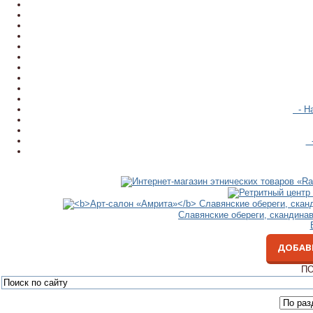
- На
-
Славянские обереги, скандина
ДОБАВ
ПО