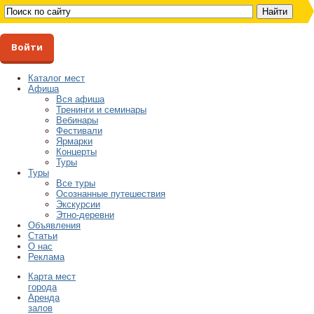
Войти
Каталог мест
Афиша
Вся афиша
Тренинги и семинары
Вебинары
Фестивали
Ярмарки
Концерты
Туры
Туры
Все туры
Осознанные путешествия
Экскурсии
Этно-деревни
Объявления
Статьи
О нас
Реклама
Карта мест
города
Аренда
залов