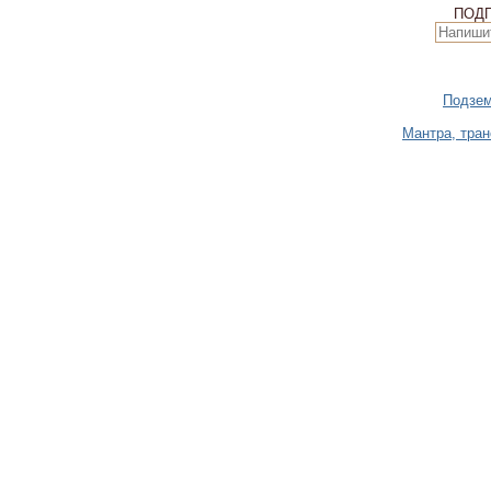
ПОД
Подзем
Мантра, тра