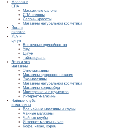
Массаж и
СПА
Массажные салоны
СПА салоны
Салоны красоты
Магазины натуральной косметики
Йога и
пилатес
Ушу и
цигун
Восточные единоборства
Ушу
Цигун
Тайцзицюань
Этно и эко
магазины
Этно-магазины
Магазины здорового питания
Эко-магазины
Магазины натуральной косметики
Магазины хэндмейда
Мастерские инструментов
Интернет-магазины
Чайные клубы
и магазины
Все чайные магазины и клубы
Чайные магазины
Чайные клубы
Интернет-магазины чая
Кофе, какао, кэроб