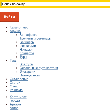
Войти
Каталог мест
Афиша
Вся афиша
Тренинги и семинары
Вебинары
Фестивали
Ярмарки
Концерты
Туры
Туры
Все туры
Осознанные путешествия
Экскурсии
Этно-деревни
Объявления
Статьи
О нас
Реклама
Карта мест
города
Аренда
залов