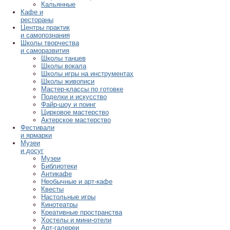
Кальянные
Кафе и
рестораны
Центры практик
и самопознания
Школы творчества
и саморазвития
Школы танцев
Школы вокала
Школы игры на инструментах
Школы живописи
Мастер-классы по готовке
Поделки и искусство
Файр-шоу и поинг
Цирковое мастерство
Актерское мастерство
Фестивали
и ярмарки
Музеи
и досуг
Музеи
Библиотеки
Антикафе
Необычные и арт-кафе
Квесты
Настольные игры
Кинотеатры
Креативные пространства
Хостелы и мини-отели
Арт-галереи