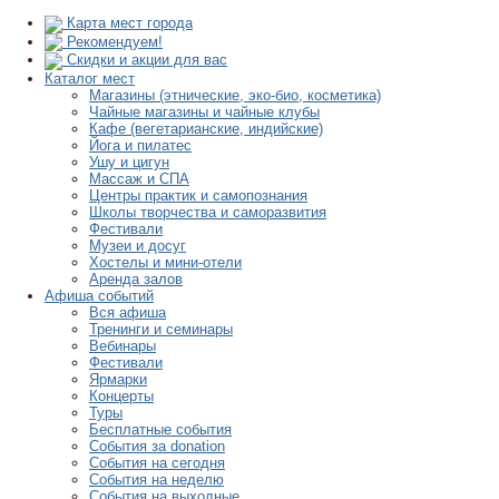
Карта мест города
Рекомендуем!
Скидки и акции для вас
Каталог мест
Магазины (этнические, эко-био, косметика)
Чайные магазины и чайные клубы
Кафе (вегетарианские, индийские)
Йога и пилатес
Ушу и цигун
Массаж и СПА
Центры практик и самопознания
Школы творчества и саморазвития
Фестивали
Музеи и досуг
Хостелы и мини-отели
Аренда залов
Афиша событий
Вся афиша
Тренинги и семинары
Вебинары
Фестивали
Ярмарки
Концерты
Туры
Бесплатные события
События за donation
События на сегодня
События на неделю
События на выходные