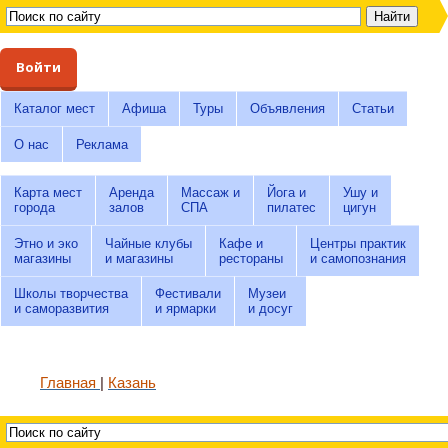
Войти
Каталог мест
Афиша
Туры
Объявления
Статьи
О нас
Реклама
Карта мест
Аренда
Массаж и
Йога и
Ушу и
города
залов
СПА
пилатес
цигун
Этно и эко
Чайные клубы
Кафе и
Центры практик
магазины
и магазины
рестораны
и самопознания
Школы творчества
Фестивали
Музеи
и саморазвития
и ярмарки
и досуг
Главная
Казань