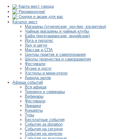
Карта мест города
Рекомендуем!
Скидки и акции для вас
Каталог мест
Магазины (этнические, эко-био, косметика)
Чайные магазины и чайные клубы
Кафе (вегетарианские, индийские)
Йога и пилатес
Ушу и цигун
Массаж и СПА
Центры практик и самопознания
Школы творчества и саморазвития
Фестивали
Музеи и досуг
Хостелы и мини-отели
Аренда залов
Афиша событий
Вся афиша
Тренинги и семинары
Вебинары
Фестивали
Ярмарки
Концерты
Туры
Бесплатные события
События за donation
События на сегодня
События на неделю
События на выходные