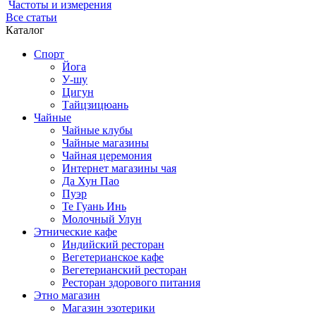
Частоты и измерения
Все статьи
Каталог
Спорт
Йога
У-шу
Цигун
Тайцзицюань
Чайные
Чайные клубы
Чайные магазины
Чайная церемония
Интернет магазины чая
Да Хун Пао
Пуэр
Те Гуань Инь
Молочный Улун
Этнические кафе
Индийский ресторан
Вегетерианское кафе
Вегетерианский ресторан
Ресторан здорового питания
Этно магазин
Магазин эзотерики