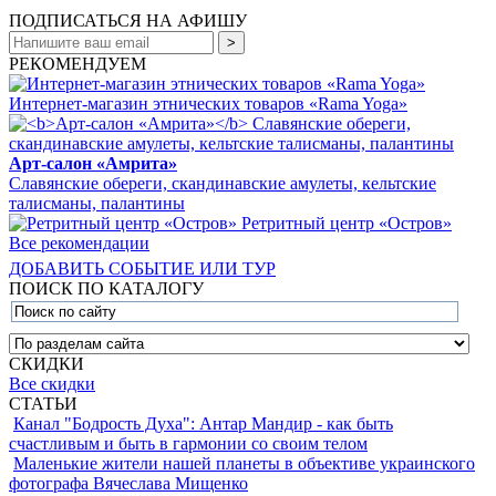
ПОДПИСАТЬСЯ НА АФИШУ
РЕКОМЕНДУЕМ
Интернет-магазин этнических товаров «Rama Yoga»
Арт-салон «Амрита»
Славянские обереги, скандинавские амулеты, кельтские
талисманы, палантины
Ретритный центр «Остров»
Все рекомендации
ДОБАВИТЬ СОБЫТИЕ ИЛИ ТУР
ПОИСК ПО КАТАЛОГУ
СКИДКИ
Все скидки
СТАТЬИ
Канал "Бодрость Духа": Антар Мандир - как быть
счастливым и быть в гармонии со своим телом
Маленькие жители нашей планеты в объективе украинского
фотографа Вячеслава Мищенко