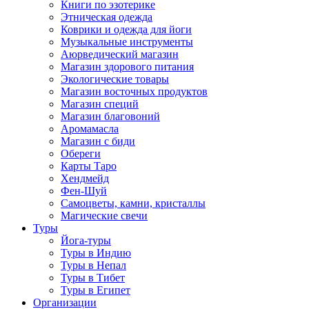
Книги по эзотерике
Этническая одежда
Коврики и одежда для йоги
Музыкальные инструменты
Аюрведический магазин
Магазин здорового питания
Экологические товары
Магазин восточных продуктов
Магазин специй
Магазин благовоний
Аромамасла
Магазин с биди
Обереги
Карты Таро
Хендмейд
Фен-Шуй
Самоцветы, камни, кристаллы
Магические свечи
Туры
Йога-туры
Туры в Индию
Туры в Непал
Туры в Тибет
Туры в Египет
Организации