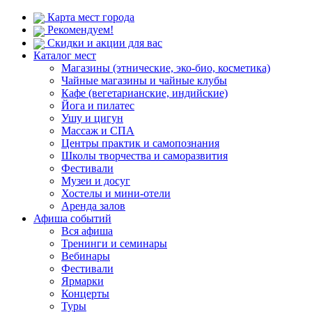
Карта мест города
Рекомендуем!
Скидки и акции для вас
Каталог мест
Магазины (этнические, эко-био, косметика)
Чайные магазины и чайные клубы
Кафе (вегетарианские, индийские)
Йога и пилатес
Ушу и цигун
Массаж и СПА
Центры практик и самопознания
Школы творчества и саморазвития
Фестивали
Музеи и досуг
Хостелы и мини-отели
Аренда залов
Афиша событий
Вся афиша
Тренинги и семинары
Вебинары
Фестивали
Ярмарки
Концерты
Туры