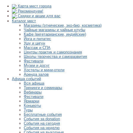
Карта мест города
Рекомендуем!
Скидки и акции для вас
Каталог мест
Магазины (этнические, эко-био, косметика)
Чайные магазины и чайные клубы
Кафе (вегетарианские, индийские)
Йога и пилатес
Ушу и цигун
Массаж и СПА
Центры практик и самопознания
Школы творчества и саморазвития
Фестивали
Музеи и досуг
Хостелы и мини-отели
Аренда залов
Афиша событий
Вся афиша
Тренинги и семинары
Вебинары
Фестивали
Ярмарки
Концерты
Туры
Бесплатные события
События за donation
События на сегодня
События на неделю
События на выходные