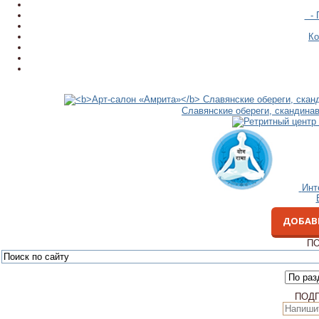
- 
Ко
Славянские обереги, скандина
Инт
ДОБАВ
ПО
ПОД