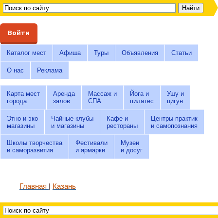
Войти
Каталог мест
Афиша
Туры
Объявления
Статьи
О нас
Реклама
Карта мест
Аренда
Массаж и
Йога и
Ушу и
города
залов
СПА
пилатес
цигун
Этно и эко
Чайные клубы
Кафе и
Центры практик
магазины
и магазины
рестораны
и самопознания
Школы творчества
Фестивали
Музеи
и саморазвития
и ярмарки
и досуг
Главная
Казань