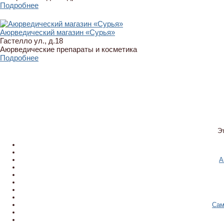
Подробнее
Аюрведический магазин «Сурья»
Гастелло ул., д.18
Аюрведические препараты и косметика
Подробнее
Э
А
Сам