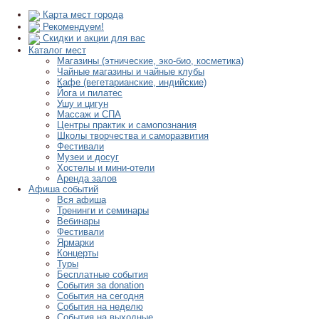
Карта мест города
Рекомендуем!
Скидки и акции для вас
Каталог мест
Магазины (этнические, эко-био, косметика)
Чайные магазины и чайные клубы
Кафе (вегетарианские, индийские)
Йога и пилатес
Ушу и цигун
Массаж и СПА
Центры практик и самопознания
Школы творчества и саморазвития
Фестивали
Музеи и досуг
Хостелы и мини-отели
Аренда залов
Афиша событий
Вся афиша
Тренинги и семинары
Вебинары
Фестивали
Ярмарки
Концерты
Туры
Бесплатные события
События за donation
События на сегодня
События на неделю
События на выходные