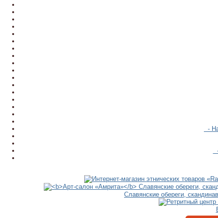
- На
-
Славянские обереги, скандина