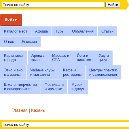
Войти
Каталог мест
Афиша
Туры
Объявления
Статьи
О нас
Реклама
Карта мест
Аренда
Массаж и
Йога и
Ушу и
города
залов
СПА
пилатес
цигун
Этно и эко
Чайные клубы
Кафе и
Центры практик
магазины
и магазины
рестораны
и самопознания
Школы творчества
Фестивали
Музеи
и саморазвития
и ярмарки
и досуг
Главная
Казань