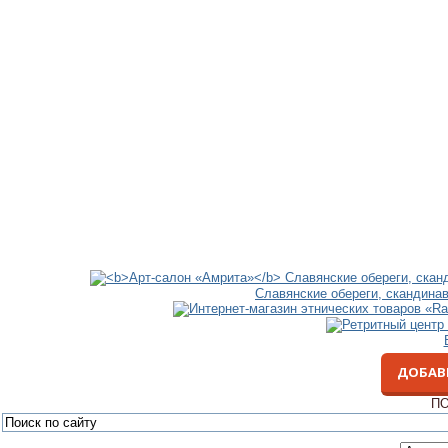
Славянские обереги, скандина
ДОБАВ
ПО