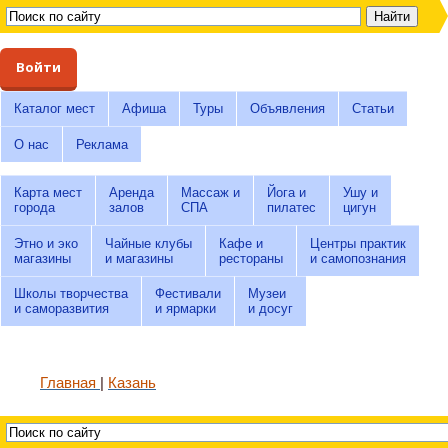
Войти
Каталог мест
Афиша
Туры
Объявления
Статьи
О нас
Реклама
Карта мест
Аренда
Массаж и
Йога и
Ушу и
города
залов
СПА
пилатес
цигун
Этно и эко
Чайные клубы
Кафе и
Центры практик
магазины
и магазины
рестораны
и самопознания
Школы творчества
Фестивали
Музеи
и саморазвития
и ярмарки
и досуг
Главная
Казань