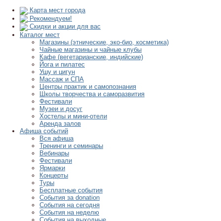
Карта мест города
Рекомендуем!
Скидки и акции для вас
Каталог мест
Магазины (этнические, эко-био, косметика)
Чайные магазины и чайные клубы
Кафе (вегетарианские, индийские)
Йога и пилатес
Ушу и цигун
Массаж и СПА
Центры практик и самопознания
Школы творчества и саморазвития
Фестивали
Музеи и досуг
Хостелы и мини-отели
Аренда залов
Афиша событий
Вся афиша
Тренинги и семинары
Вебинары
Фестивали
Ярмарки
Концерты
Туры
Бесплатные события
События за donation
События на сегодня
События на неделю
События на выходные