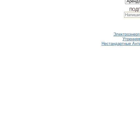
ПОД
Электроэнерг
Утренняя
Нестандартные Анти