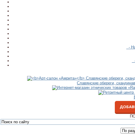
- На
-
Славянские обереги, скандина
ДОБАВ
ПО