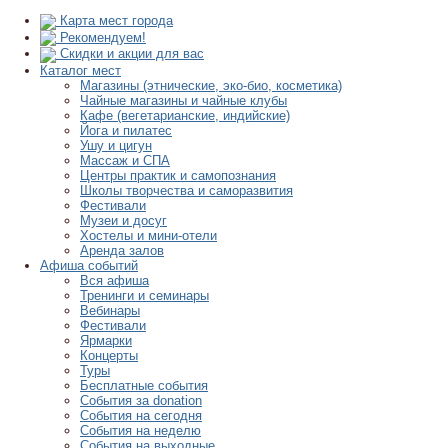
Карта мест города
Рекомендуем!
Скидки и акции для вас
Каталог мест
Магазины (этнические, эко-био, косметика)
Чайные магазины и чайные клубы
Кафе (вегетарианские, индийские)
Йога и пилатес
Ушу и цигун
Массаж и СПА
Центры практик и самопознания
Школы творчества и саморазвития
Фестивали
Музеи и досуг
Хостелы и мини-отели
Аренда залов
Афиша событий
Вся афиша
Тренинги и семинары
Вебинары
Фестивали
Ярмарки
Концерты
Туры
Бесплатные события
События за donation
События на сегодня
События на неделю
События на выходные