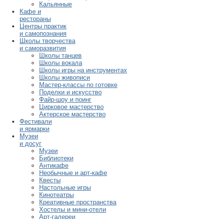
Кальянные
Кафе и
рестораны
Центры практик
и самопознания
Школы творчества
и саморазвития
Школы танцев
Школы вокала
Школы игры на инструментах
Школы живописи
Мастер-классы по готовке
Поделки и искусство
Файр-шоу и поинг
Цирковое мастерство
Актерское мастерство
Фестивали
и ярмарки
Музеи
и досуг
Музеи
Библиотеки
Антикафе
Необычные и арт-кафе
Квесты
Настольные игры
Кинотеатры
Креативные пространства
Хостелы и мини-отели
Арт-галереи