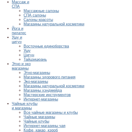
Массаж и
СПА
Массажные салоны
СПА салоны
Салоны красоты
Магазины натуральной косметики
Йога и
пилатес
Ушу и
цигун
Восточные единоборства
Ушу
Цигун
Тайцзицюань
Этно и эко
магазины
Этно-магазины
Магазины здорового питания
Эко-магазины
Магазины натуральной косметики
Магазины хэндмейда
Мастерские инструментов
Интернет-магазины
Чайные клубы
и магазины
Все чайные магазины и клубы
Чайные магазины
Чайные клубы
Интернет-магазины чая
Кофе, какао, кэроб