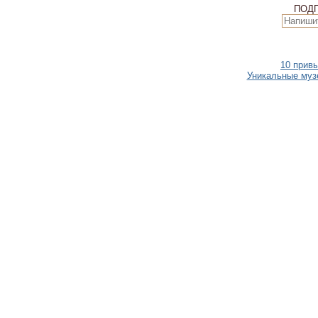
ПОД
10 прив
Уникальные музе