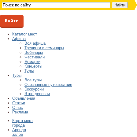
Войти
Каталог мест
Афиша
Вся афиша
Тренинги и семинары
Вебинары
Фестивали
Ярмарки
Концерты
Туры
Туры
Все туры
Осознанные путешествия
Экскурсии
Этно-деревни
Объявления
Статьи
О нас
Реклама
Карта мест
города
Аренда
залов