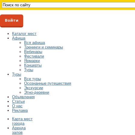
Войти
Каталог мест
Афиша
Вся афиша
Тренинги и семинары
Вебинары
Фестивали
Ярмарки
Концерты
Туры
Туры
Все туры
Осознанные путешествия
Экскурсии
Этно-деревни
Объявления
Статьи
О нас
Реклама
Карта мест
города
Аренда
залов