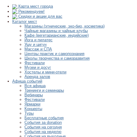
Карта мест города
Рекомендуем!
Скидки и акции для вас
Каталог мест
Магазины (этнические, эко-био, косметика)
Чайные магазины и чайные клубы
Кафе (вегетарианские, индийские)
Йога и пилатес
Ушу и цигун
Массаж и СПА
Центры практик и самопознания
Школы творчества и саморазвития
Фестивали
Музеи и досуг
Хостелы и мини-отели
Аренда залов
Афиша событий
Вся афиша
Тренинги и семинары
Вебинары
Фестивали
Ярмарки
Концерты
Туры
Бесплатные события
События за donation
События на сегодня
События на неделю
События на выходные