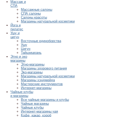
Массаж и
СПА
Массажные салоны
СПА салоны
Салоны красоты
Магазины натуральной косметики
Йога и
пилатес
Ушу и
цигун
Восточные единоборства
Ушу
Цигун
Тайцзицюань
Этно и эко
магазины
Этно-магазины
Магазины здорового питания
Эко-магазины
Магазины натуральной косметики
Магазины хэндмейда
Мастерские инструментов
Интернет-магазины
Чайные клубы
и магазины
Все чайные магазины и клубы
Чайные магазины
Чайные клубы
Интернет-магазины чая
Кофе, какао, кэроб