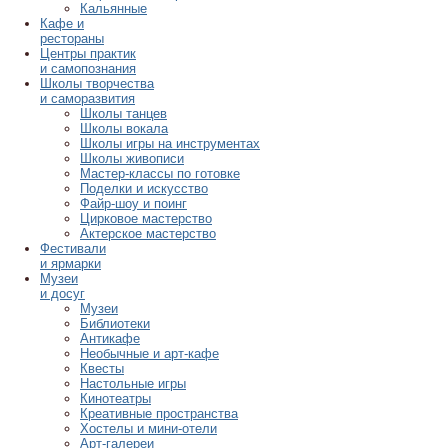
Кальянные
Кафе и
рестораны
Центры практик
и самопознания
Школы творчества
и саморазвития
Школы танцев
Школы вокала
Школы игры на инструментах
Школы живописи
Мастер-классы по готовке
Поделки и искусство
Файр-шоу и поинг
Цирковое мастерство
Актерское мастерство
Фестивали
и ярмарки
Музеи
и досуг
Музеи
Библиотеки
Антикафе
Необычные и арт-кафе
Квесты
Настольные игры
Кинотеатры
Креативные пространства
Хостелы и мини-отели
Арт-галереи