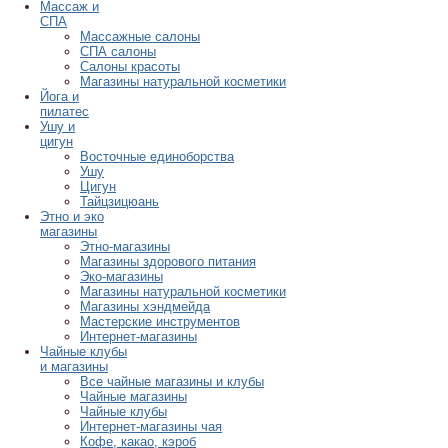
Массаж и
СПА
Массажные салоны
СПА салоны
Салоны красоты
Магазины натуральной косметики
Йога и
пилатес
Ушу и
цигун
Восточные единоборства
Ушу
Цигун
Тайцзицюань
Этно и эко
магазины
Этно-магазины
Магазины здорового питания
Эко-магазины
Магазины натуральной косметики
Магазины хэндмейда
Мастерские инструментов
Интернет-магазины
Чайные клубы
и магазины
Все чайные магазины и клубы
Чайные магазины
Чайные клубы
Интернет-магазины чая
Кофе, какао, кэроб