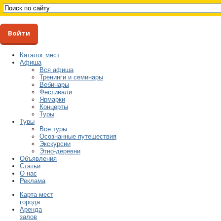
Войти
Каталог мест
Афиша
Вся афиша
Тренинги и семинары
Вебинары
Фестивали
Ярмарки
Концерты
Туры
Туры
Все туры
Осознанные путешествия
Экскурсии
Этно-деревни
Объявления
Статьи
О нас
Реклама
Карта мест
города
Аренда
залов