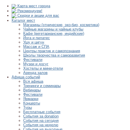
Карта мест города
Рекомендуем!
Скидки и акции для вас
Каталог мест
Магазины (этнические, эко-био, косметика)
Чайные магазины и чайные клубы
Кафе (вегетарианские, индийские)
Йога и пилатес
Ушу и цигун
Массаж и СПА
Центры практик и самопознания
Школы творчества и саморазвития
Фестивали
Музеи и досуг
Хостелы и мини-отели
Аренда залов
Афиша событий
Вся афиша
Тренинги и семинары
Вебинары
Фестивали
Ярмарки
Концерты
Туры
Бесплатные события
События за donation
События на сегодня
События на неделю
События на выходные