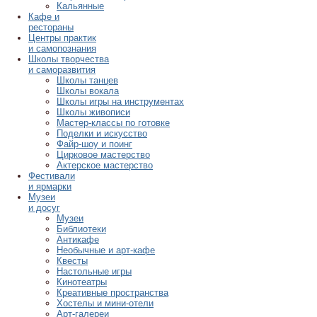
Кальянные
Кафе и
рестораны
Центры практик
и самопознания
Школы творчества
и саморазвития
Школы танцев
Школы вокала
Школы игры на инструментах
Школы живописи
Мастер-классы по готовке
Поделки и искусство
Файр-шоу и поинг
Цирковое мастерство
Актерское мастерство
Фестивали
и ярмарки
Музеи
и досуг
Музеи
Библиотеки
Антикафе
Необычные и арт-кафе
Квесты
Настольные игры
Кинотеатры
Креативные пространства
Хостелы и мини-отели
Арт-галереи