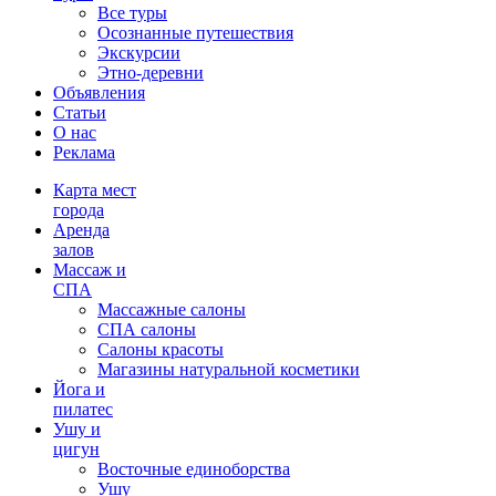
Все туры
Осознанные путешествия
Экскурсии
Этно-деревни
Объявления
Статьи
О нас
Реклама
Карта мест
города
Аренда
залов
Массаж и
СПА
Массажные салоны
СПА салоны
Салоны красоты
Магазины натуральной косметики
Йога и
пилатес
Ушу и
цигун
Восточные единоборства
Ушу