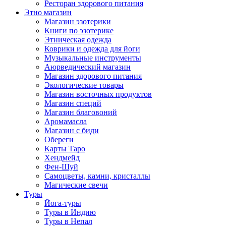
Ресторан здорового питания
Этно магазин
Магазин эзотерики
Книги по эзотерике
Этническая одежда
Коврики и одежда для йоги
Музыкальные инструменты
Аюрведический магазин
Магазин здорового питания
Экологические товары
Магазин восточных продуктов
Магазин специй
Магазин благовоний
Аромамасла
Магазин с биди
Обереги
Карты Таро
Хендмейд
Фен-Шуй
Самоцветы, камни, кристаллы
Магические свечи
Туры
Йога-туры
Туры в Индию
Туры в Непал