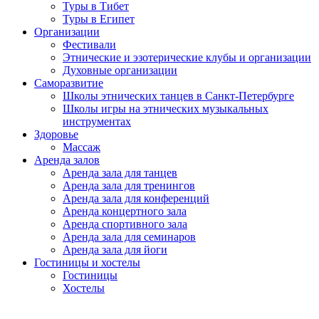
Туры в Тибет
Туры в Египет
Организации
Фестивали
Этнические и эзотерические клубы и организации
Духовные организации
Саморазвитие
Школы этнических танцев в Санкт-Петербурге
Школы игры на этнических музыкальных
инструментах
Здоровье
Массаж
Аренда залов
Аренда зала для танцев
Аренда зала для тренингов
Аренда зала для конференций
Аренда концертного зала
Аренда спортивного зала
Аренда зала для семинаров
Аренда зала для йоги
Гостиницы и хостелы
Гостиницы
Хостелы