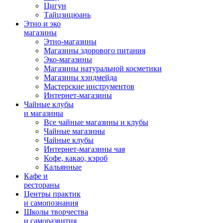
Цигун
Тайцзицюань
Этно и эко
магазины
Этно-магазины
Магазины здорового питания
Эко-магазины
Магазины натуральной косметики
Магазины хэндмейда
Мастерские инструментов
Интернет-магазины
Чайные клубы
и магазины
Все чайные магазины и клубы
Чайные магазины
Чайные клубы
Интернет-магазины чая
Кофе, какао, кэроб
Кальянные
Кафе и
рестораны
Центры практик
и самопознания
Школы творчества
и саморазвития