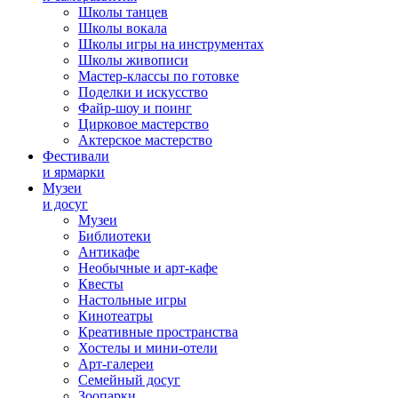
Школы танцев
Школы вокала
Школы игры на инструментах
Школы живописи
Мастер-классы по готовке
Поделки и искусство
Файр-шоу и поинг
Цирковое мастерство
Актерское мастерство
Фестивали
и ярмарки
Музеи
и досуг
Музеи
Библиотеки
Антикафе
Необычные и арт-кафе
Квесты
Настольные игры
Кинотеатры
Креативные пространства
Хостелы и мини-отели
Арт-галереи
Семейный досуг
Зоопарки