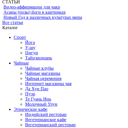
СТАТЬИ
Видео-аффирмации для чакр
Асаны (позы) йоги в картинках
Новый Год в различных культурах мира
Все статьи
Каталог
Спорт
Йога
У-шу
Цигун
Тайцзицюань
Чайные
Чайные клубы
Чайные магазины
Чайная церемония
Интернет магазины чая
Да Хун Пао
Пуэр
Те Гуань Инь
Молочный Улун
Этнические кафе
Индийский ресторан
Вегетерианское кафе
Вегетерианский ресторан