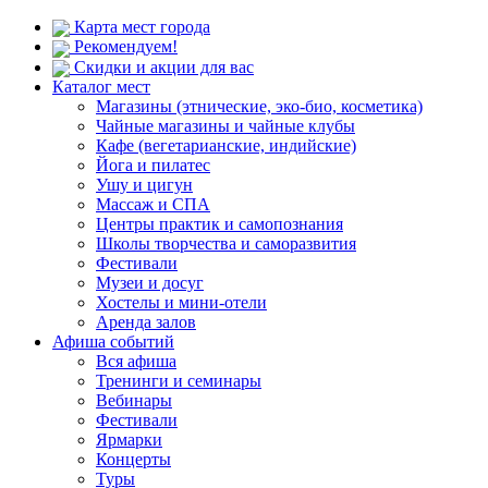
Карта мест города
Рекомендуем!
Скидки и акции для вас
Каталог мест
Магазины (этнические, эко-био, косметика)
Чайные магазины и чайные клубы
Кафе (вегетарианские, индийские)
Йога и пилатес
Ушу и цигун
Массаж и СПА
Центры практик и самопознания
Школы творчества и саморазвития
Фестивали
Музеи и досуг
Хостелы и мини-отели
Аренда залов
Афиша событий
Вся афиша
Тренинги и семинары
Вебинары
Фестивали
Ярмарки
Концерты
Туры