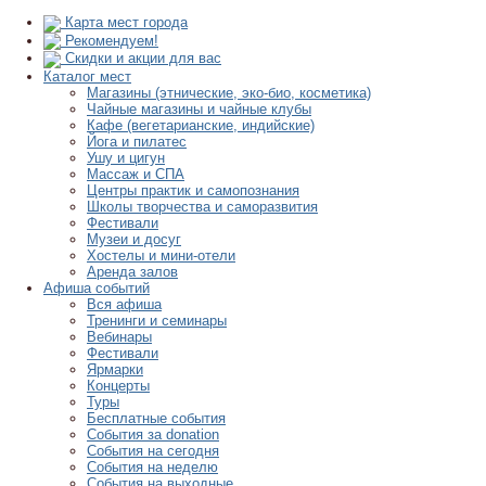
Карта мест города
Рекомендуем!
Скидки и акции для вас
Каталог мест
Магазины (этнические, эко-био, косметика)
Чайные магазины и чайные клубы
Кафе (вегетарианские, индийские)
Йога и пилатес
Ушу и цигун
Массаж и СПА
Центры практик и самопознания
Школы творчества и саморазвития
Фестивали
Музеи и досуг
Хостелы и мини-отели
Аренда залов
Афиша событий
Вся афиша
Тренинги и семинары
Вебинары
Фестивали
Ярмарки
Концерты
Туры
Бесплатные события
События за donation
События на сегодня
События на неделю
События на выходные