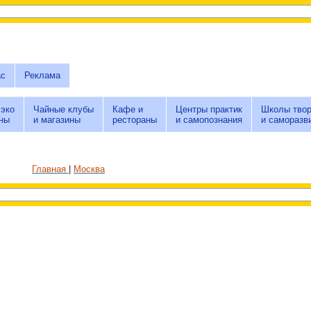
ас
Реклама
 эко
Чайные клубы
Кафе и
Центры практик
Школы твор
ны
и магазины
рестораны
и самопознания
и саморазв
Главная
Москва