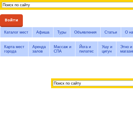
Войти
Каталог мест
Афиша
Туры
Объявления
Статьи
О н
Карта мест
Аренда
Массаж и
Йога и
Ушу и
Этно и
города
залов
СПА
пилатес
цигун
магази