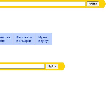
чества
Фестивали
Музеи
ития
и ярмарки
и досуг