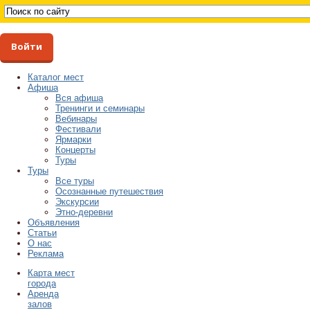
Войти
Каталог мест
Афиша
Вся афиша
Тренинги и семинары
Вебинары
Фестивали
Ярмарки
Концерты
Туры
Туры
Все туры
Осознанные путешествия
Экскурсии
Этно-деревни
Объявления
Статьи
О нас
Реклама
Карта мест
города
Аренда
залов