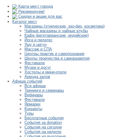
Карта мест города
Рекомендуем!
Скидки и акции для вас
Каталог мест
Магазины (этнические, эко-био, косметика)
Чайные магазины и чайные клубы
Кафе (вегетарианские, индийские)
Йога и пилатес
Ушу и цигун
Массаж и СПА
Центры практик и самопознания
Школы творчества и саморазвития
Фестивали
Музеи и досуг
Хостелы и мини-отели
Аренда залов
Афиша событий
Вся афиша
Тренинги и семинары
Вебинары
Фестивали
Ярмарки
Концерты
Туры
Бесплатные события
События за donation
События на сегодня
События на неделю
События на выходные