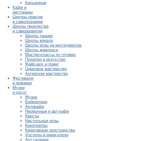
Кальянные
Кафе и
рестораны
Центры практик
и самопознания
Школы творчества
и саморазвития
Школы танцев
Школы вокала
Школы игры на инструментах
Школы живописи
Мастер-классы по готовке
Поделки и искусство
Файр-шоу и поинг
Цирковое мастерство
Актерское мастерство
Фестивали
и ярмарки
Музеи
и досуг
Музеи
Библиотеки
Антикафе
Необычные и арт-кафе
Квесты
Настольные игры
Кинотеатры
Креативные пространства
Хостелы и мини-отели
Арт-галереи