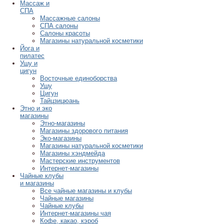
Массаж и
СПА
Массажные салоны
СПА салоны
Салоны красоты
Магазины натуральной косметики
Йога и
пилатес
Ушу и
цигун
Восточные единоборства
Ушу
Цигун
Тайцзицюань
Этно и эко
магазины
Этно-магазины
Магазины здорового питания
Эко-магазины
Магазины натуральной косметики
Магазины хэндмейда
Мастерские инструментов
Интернет-магазины
Чайные клубы
и магазины
Все чайные магазины и клубы
Чайные магазины
Чайные клубы
Интернет-магазины чая
Кофе, какао, кэроб