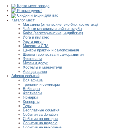
Карта мест города
Рекомендуем!
Скидки и акции для вас
Каталог мест
Магазины (этнические, эко-био, косметика)
Чайные магазины и чайные клубы
Кафе (вегетарианские, индийские)
Йога и пилатес
Ушу и цигун
Массаж и СПА
Центры практик и самопознания
Школы творчества и саморазвития
Фестивали
Музеи и досуг
Хостелы и мини-отели
Аренда залов
Афиша событий
Вся афиша
Тренинги и семинары
Вебинары
Фестивали
Ярмарки
Концерты
Туры
Бесплатные события
События за donation
События на сегодня
События на неделю
События на выходные