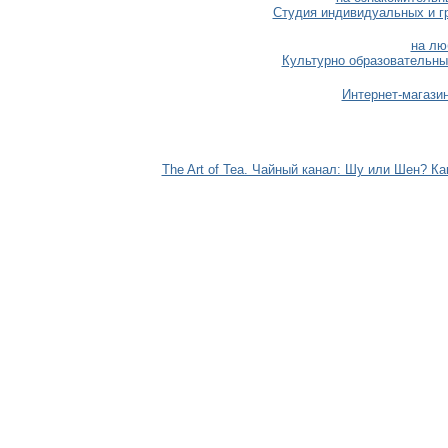
Студия индивидуальных и г
на лю
Культурно образовательны
Интернет-магази
The Art of Tea. Чайный канал: Шу или Шен? К