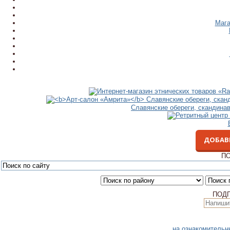
Мага
Славянские обереги, скандина
ДОБАВ
ПО
ПОД
на ознакомительн