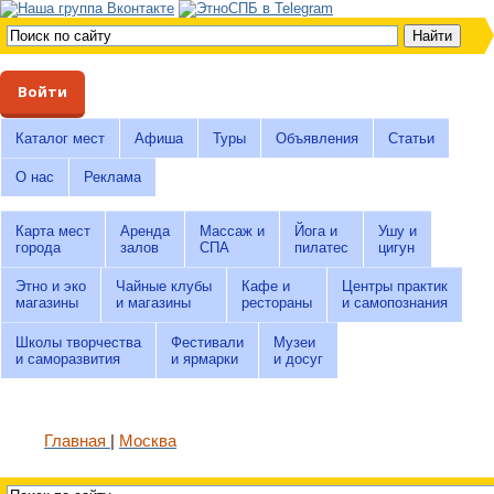
Войти
Каталог мест
Афиша
Туры
Объявления
Статьи
О нас
Реклама
Карта мест
Аренда
Массаж и
Йога и
Ушу и
города
залов
СПА
пилатес
цигун
Этно и эко
Чайные клубы
Кафе и
Центры практик
магазины
и магазины
рестораны
и самопознания
Школы творчества
Фестивали
Музеи
и саморазвития
и ярмарки
и досуг
Главная
Москва