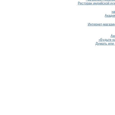
Ресторан индийской ку
н
Акаде
Интернет-магази
Ак
«Будьте ка
Думать или