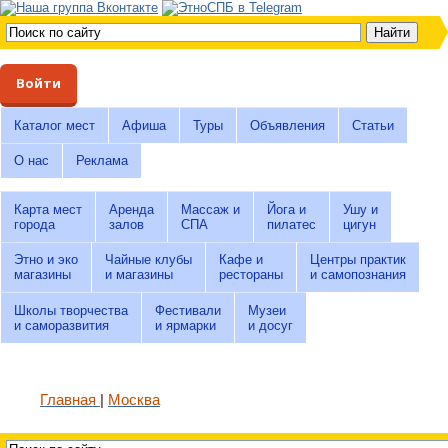
Войти
Каталог мест
Афиша
Туры
Объявления
Статьи
О нас
Реклама
Карта мест
Аренда
Массаж и
Йога и
Ушу и
города
залов
СПА
пилатес
цигун
Этно и эко
Чайные клубы
Кафе и
Центры практик
магазины
и магазины
рестораны
и самопознания
Школы творчества
Фестивали
Музеи
и саморазвития
и ярмарки
и досуг
Главная
Москва