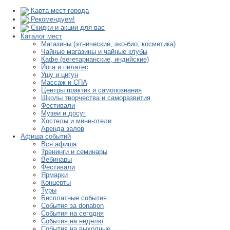
Карта мест города
Рекомендуем!
Скидки и акции для вас
Каталог мест
Магазины (этнические, эко-био, косметика)
Чайные магазины и чайные клубы
Кафе (вегетарианские, индийские)
Йога и пилатес
Ушу и цигун
Массаж и СПА
Центры практик и самопознания
Школы творчества и саморазвития
Фестивали
Музеи и досуг
Хостелы и мини-отели
Аренда залов
Афиша событий
Вся афиша
Тренинги и семинары
Вебинары
Фестивали
Ярмарки
Концерты
Туры
Бесплатные события
События за donation
События на сегодня
События на неделю
События на выходные