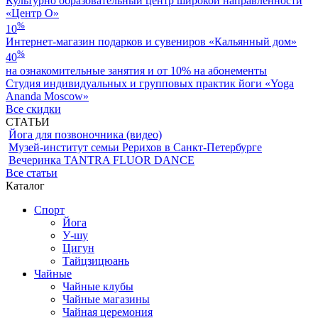
Культурно образовательный центр широкой направленности
«Центр О»
%
10
Интернет-магазин подарков и сувениров «Кальянный дом»
%
40
на ознакомительные занятия и от 10% на абонементы
Студия индивидуальных и групповых практик йоги «Yoga
Ananda Moscow»
Все скидки
СТАТЬИ
Йога для позвоночника (видео)
Музей-институт семьи Рерихов в Санкт-Петербурге
Вечеринка TANTRA FLUOR DANCE
Все статьи
Каталог
Спорт
Йога
У-шу
Цигун
Тайцзицюань
Чайные
Чайные клубы
Чайные магазины
Чайная церемония