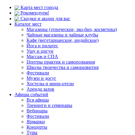
Карта мест города
Рекомендуем!
Скидки и акции для вас
Каталог мест
Магазины (этнические, эко-био, косметика)
Чайные магазины и чайные клубы
Кафе (вегетарианские, индийские)
Йога и пилатес
Ушу и цигун
Массаж и СПА
Центры практик и самопознания
Школы творчества и саморазвития
Фестивали
Музеи и досуг
Хостелы и мини-отели
Аренда залов
Афиша событий
Вся афиша
Тренинги и семинары
Вебинары
Фестивали
Ярмарки
Концерты
Туры