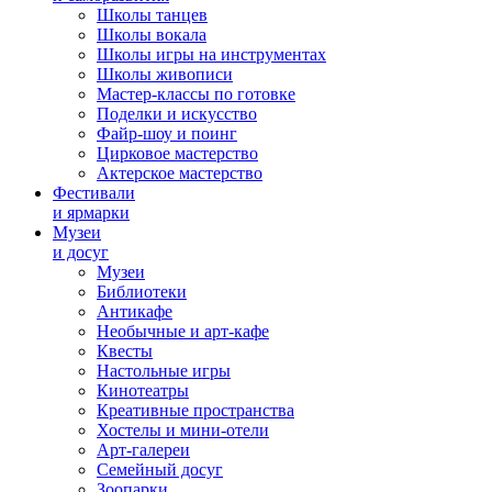
Школы танцев
Школы вокала
Школы игры на инструментах
Школы живописи
Мастер-классы по готовке
Поделки и искусство
Файр-шоу и поинг
Цирковое мастерство
Актерское мастерство
Фестивали
и ярмарки
Музеи
и досуг
Музеи
Библиотеки
Антикафе
Необычные и арт-кафе
Квесты
Настольные игры
Кинотеатры
Креативные пространства
Хостелы и мини-отели
Арт-галереи
Семейный досуг
Зоопарки