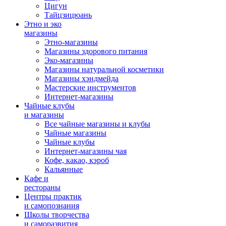
Цигун
Тайцзицюань
Этно и эко
магазины
Этно-магазины
Магазины здорового питания
Эко-магазины
Магазины натуральной косметики
Магазины хэндмейда
Мастерские инструментов
Интернет-магазины
Чайные клубы
и магазины
Все чайные магазины и клубы
Чайные магазины
Чайные клубы
Интернет-магазины чая
Кофе, какао, кэроб
Кальянные
Кафе и
рестораны
Центры практик
и самопознания
Школы творчества
и саморазвития