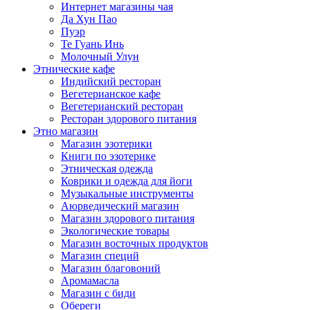
Интернет магазины чая
Да Хун Пао
Пуэр
Те Гуань Инь
Молочный Улун
Этнические кафе
Индийский ресторан
Вегетерианское кафе
Вегетерианский ресторан
Ресторан здорового питания
Этно магазин
Магазин эзотерики
Книги по эзотерике
Этническая одежда
Коврики и одежда для йоги
Музыкальные инструменты
Аюрведический магазин
Магазин здорового питания
Экологические товары
Магазин восточных продуктов
Магазин специй
Магазин благовоний
Аромамасла
Магазин с биди
Обереги