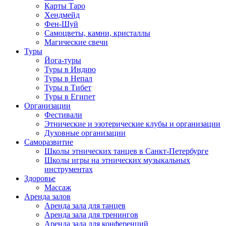
Карты Таро
Хендмейд
Фен-Шуй
Самоцветы, камни, кристаллы
Магические свечи
Туры
Йога-туры
Туры в Индию
Туры в Непал
Туры в Тибет
Туры в Египет
Организации
Фестивали
Этнические и эзотерические клубы и организации
Духовные организации
Саморазвитие
Школы этнических танцев в Санкт-Петербурге
Школы игры на этнических музыкальных
инструментах
Здоровье
Массаж
Аренда залов
Аренда зала для танцев
Аренда зала для тренингов
Аренда зала для конференций