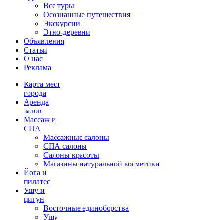
Все туры
Осознанные путешествия
Экскурсии
Этно-деревни
Объявления
Статьи
О нас
Реклама
Карта мест
города
Аренда
залов
Массаж и
СПА
Массажные салоны
СПА салоны
Салоны красоты
Магазины натуральной косметики
Йога и
пилатес
Ушу и
цигун
Восточные единоборства
Ушу