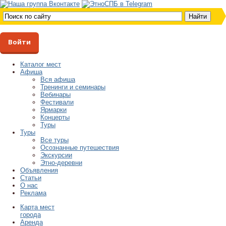
Войти
Каталог мест
Афиша
Вся афиша
Тренинги и семинары
Вебинары
Фестивали
Ярмарки
Концерты
Туры
Туры
Все туры
Осознанные путешествия
Экскурсии
Этно-деревни
Объявления
Статьи
О нас
Реклама
Карта мест
города
Аренда