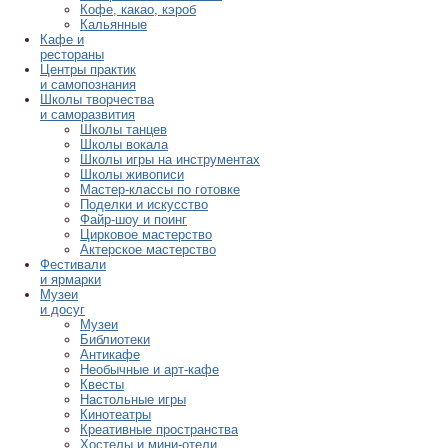
Кофе, какао, кэроб
Кальянные
Кафе и
рестораны
Центры практик
и самопознания
Школы творчества
и саморазвития
Школы танцев
Школы вокала
Школы игры на инструментах
Школы живописи
Мастер-классы по готовке
Поделки и искусство
Файр-шоу и поинг
Цирковое мастерство
Актерское мастерство
Фестивали
и ярмарки
Музеи
и досуг
Музеи
Библиотеки
Антикафе
Необычные и арт-кафе
Квесты
Настольные игры
Кинотеатры
Креативные пространства
Хостелы и мини-отели