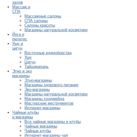
залов
Массаж и
СПА
Массажные салоны
СПА салоны
Салоны красоты
Магазины натуральной косметики
Йога и
пилатес
Ушу и
цигун
Восточные единоборства
Ушу
Цигун
Тайцзицюань
Этно и эко
магазины
Этно-магазины
Магазины здорового питания
Эко-магазины
Магазины натуральной косметики
Магазины хэндмейда
Мастерские инструментов
Интернет-магазины
Чайные клубы
и магазины
Все чайные магазины и клубы
Чайные магазины
Чайные клубы
Интернет-магазины чая