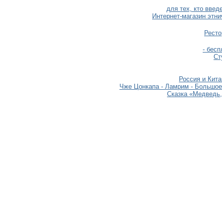
для тех, кто вве
Интернет-магазин этни
Ресто
- бесп
Ст
Россия и Кит
Чже Цонкапа - Ламрим - Большое
Сказка «Медведь,