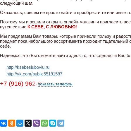
следующий шаг.
Оказалось, совсем не просто найти и приобрести те или иные т
Поэтому мы и решили открыть онлайн-магазин и пригласить вс
путешествие
К СЕБЕ, С ЛЮБОВЬЮ!
Мы предлагаем Вам товары, которые принесли пользу и радост
предмет пока небольшого ассортимента проходит тщательный о
себе.
Надеемся, что Вы сможете найти здесь то, что сделает и Вас 
http://ksebesluboviu.ru
http://vk.com/public55191587
+7 (916) 962-02-34, (925) 025-00-60, (919) 72
показать телефон