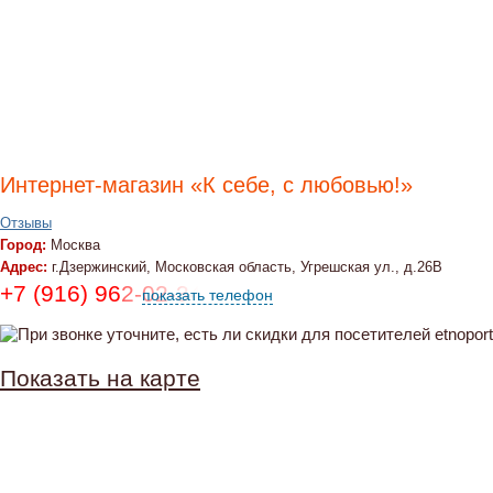
Интернет-магазин «К себе, с любовью!»
Отзывы
Город:
Москва
Адрес:
г.Дзержинский, Московская область, Угрешская ул., д.26В
+7 (916) 962-02-34, (925) 025-00-60, (919) 72
показать телефон
Показать на карте