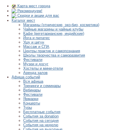
Карта мест города
Рекомендуем!
Скидки и акции для вас
Каталог мест
Магазины (этнические, эко-био, косметика)
Чайные магазины и чайные клубы
Кафе (вегетарианские, индийские)
Йога и пилатес
Ушу и цигун
Массаж и СПА
Центры практик и самопознания
Школы творчества и саморазвития
Фестивали
Музеи и досуг
Хостелы и мини-отели
Аренда залов
Афиша событий
Вся афиша
Тренинги и семинары
Вебинары
Фестивали
Ярмарки
Концерты
Туры
Бесплатные события
События за donation
События на сегодня
События на неделю
События на выходные