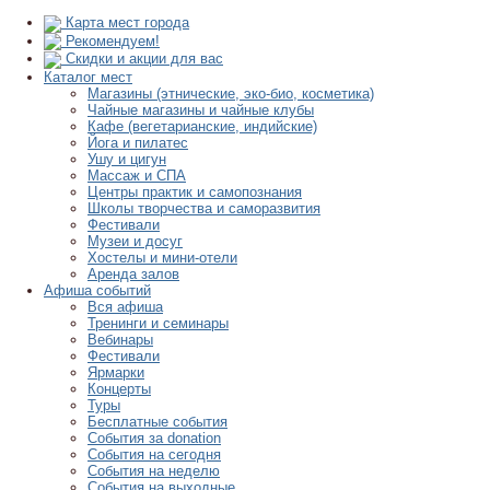
Карта мест города
Рекомендуем!
Скидки и акции для вас
Каталог мест
Магазины (этнические, эко-био, косметика)
Чайные магазины и чайные клубы
Кафе (вегетарианские, индийские)
Йога и пилатес
Ушу и цигун
Массаж и СПА
Центры практик и самопознания
Школы творчества и саморазвития
Фестивали
Музеи и досуг
Хостелы и мини-отели
Аренда залов
Афиша событий
Вся афиша
Тренинги и семинары
Вебинары
Фестивали
Ярмарки
Концерты
Туры
Бесплатные события
События за donation
События на сегодня
События на неделю
События на выходные