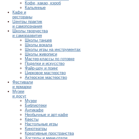
Кофе, какао, кэроб
Кальянные
Кафе и
рестораны
Центры практик
и самопознания
Школы творчества
и саморазвития
Школы танцев
Школы вокала
Школы игры на инструментах
Школы живописи
Мастер-классы по готовке
Поделки и искусство
Файр-шоу и поинг
Цирковое мастерство
Актерское мастерство
Фестивали
и ярмарки
Музеи
и досуг
Музеи
Библиотеки
Антикафе
Необычные и арт-кафе
Квесты
Настольные игры
Кинотеатры
Креативные пространства
Хостелы и мини-отели