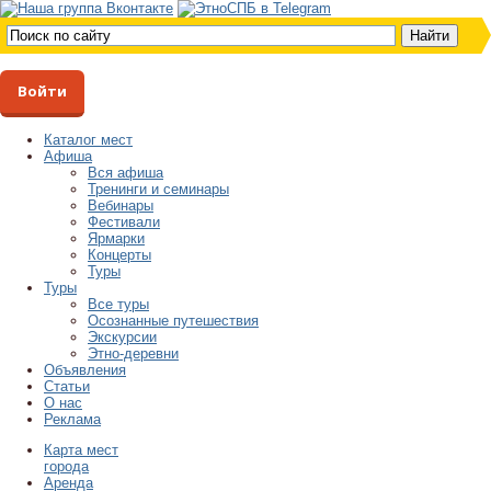
Войти
Каталог мест
Афиша
Вся афиша
Тренинги и семинары
Вебинары
Фестивали
Ярмарки
Концерты
Туры
Туры
Все туры
Осознанные путешествия
Экскурсии
Этно-деревни
Объявления
Статьи
О нас
Реклама
Карта мест
города
Аренда