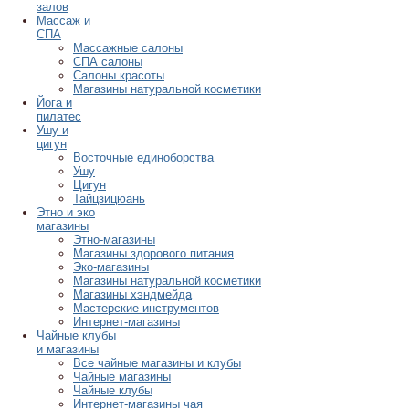
залов
Массаж и
СПА
Массажные салоны
СПА салоны
Салоны красоты
Магазины натуральной косметики
Йога и
пилатес
Ушу и
цигун
Восточные единоборства
Ушу
Цигун
Тайцзицюань
Этно и эко
магазины
Этно-магазины
Магазины здорового питания
Эко-магазины
Магазины натуральной косметики
Магазины хэндмейда
Мастерские инструментов
Интернет-магазины
Чайные клубы
и магазины
Все чайные магазины и клубы
Чайные магазины
Чайные клубы
Интернет-магазины чая