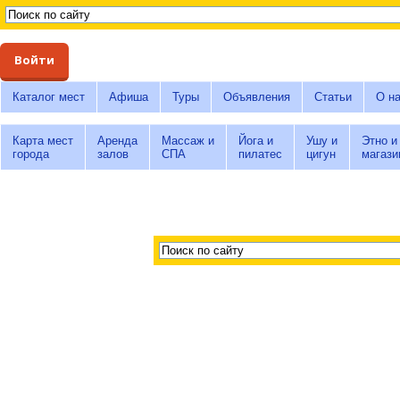
Войти
Каталог мест
Афиша
Туры
Объявления
Статьи
О н
Карта мест
Аренда
Массаж и
Йога и
Ушу и
Этно и
города
залов
СПА
пилатес
цигун
магази