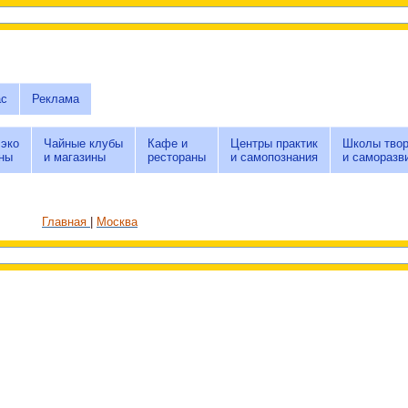
ас
Реклама
 эко
Чайные клубы
Кафе и
Центры практик
Школы твор
ны
и магазины
рестораны
и самопознания
и саморазв
Главная
Москва