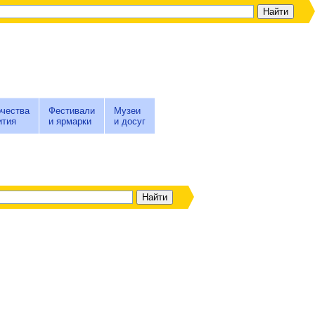
чества
Фестивали
Музеи
ития
и ярмарки
и досуг