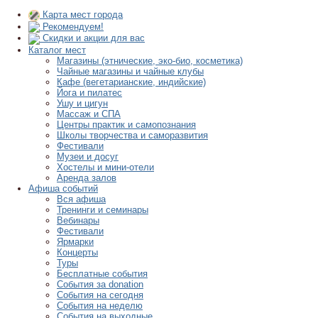
Карта мест города
Рекомендуем!
Скидки и акции для вас
Каталог мест
Магазины (этнические, эко-био, косметика)
Чайные магазины и чайные клубы
Кафе (вегетарианские, индийские)
Йога и пилатес
Ушу и цигун
Массаж и СПА
Центры практик и самопознания
Школы творчества и саморазвития
Фестивали
Музеи и досуг
Хостелы и мини-отели
Аренда залов
Афиша событий
Вся афиша
Тренинги и семинары
Вебинары
Фестивали
Ярмарки
Концерты
Туры
Бесплатные события
События за donation
События на сегодня
События на неделю
События на выходные