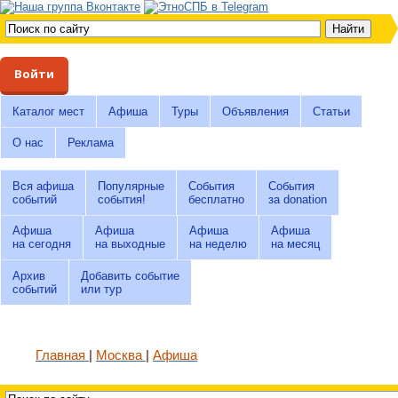
Войти
Каталог мест
Афиша
Туры
Объявления
Статьи
О нас
Реклама
Вся афиша
Популярные
События
События
событий
события!
бесплатно
за donation
Афиша
Афиша
Афиша
Афиша
на сегодня
на выходные
на неделю
на месяц
Архив
Добавить событие
событий
или тур
Главная
Москва
Афиша