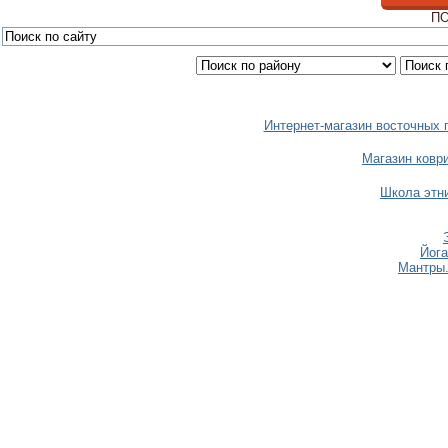
ПО
Интернет-магазин восточных 
Магазин коври
Школа этн
Йога
Мантры.