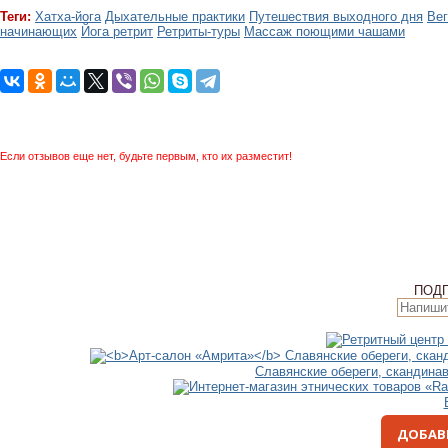
Теги:
Хатха-йога
Дыхательные практики
Путешествия выходного дня
Вег
начинающих
Йога ретрит
Ретриты-туры
Массаж поющими чашами
Если отзывов еще нет, будьте первым, кто их разместит!
ПОД
Славянские обереги, скандина
ДОБАВ