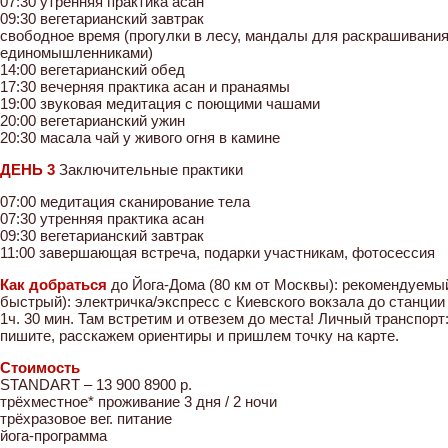
07:30 утренняя практика асан
09:30 вегетарианский завтрак
свободное время (прогулки в лесу, мандалы для раскрашивания,
единомышленниками)
14:00 вегетарианский обед
17:30 вечерняя практика асан и пранаямы
19:00 звуковая медитация с поющими чашами
20:00 вегетарианский ужин
20:30 масала чай у живого огня в камине
ДЕНЬ 3
Заключительные практики
07:00 медитация сканирование тела
07:30 утренняя практика асан
09:30 вегетарианский завтрак
11:00 завершающая встреча, подарки участникам, фотосессия
Как добраться
до Йога-Дома (80 км от Москвы): рекомендуемы
быстрый): электричка/экспресс с Киевского вокзала до станции
1ч. 30 мин. Там встретим и отвезем до места! Личный транспорт:
пишите, расскажем ориентиры и пришлем точку на карте.
Стоимость
STANDART – 13 900 8900 р.
трёхместное* проживание 3 дня / 2 ночи
трёхразовое вег. питание
йога-программа