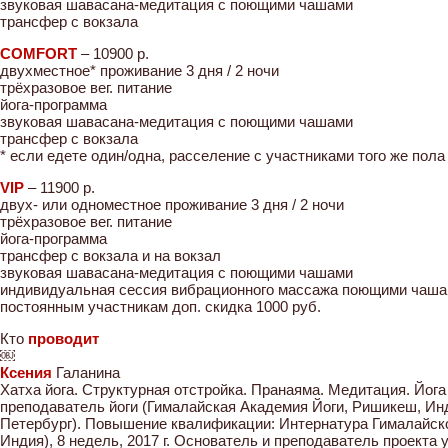
звуковая шавасана-медитация с поющими чашами
трансфер с вокзала
COMFORT
– 10900 p.
двухместное* проживание 3 дня / 2 ночи
трёхразовое вег. питание
йога-программа
звуковая шавасана-медитация с поющими чашами
трансфер с вокзала
* если едете один/одна, расселение с участниками того же пола
VIP
– 11900 p.
двух- или одноместное проживание 3 дня / 2 ночи
трёхразовое вег. питание
йога-программа
трансфер с вокзала и на вокзал
звуковая шавасана-медитация с поющими чашами
индивидуальная сессия вибрационного массажа поющими чаш
постоянным участникам доп. скидка 1000 руб.
Кто
проводит
￼
Ксения
Галанина
Хатха йога. Структурная отстройка. Пранаяма. Медитация. Йог
преподаватель йоги (Гималайская Академия Йоги, Ришикеш, Индия
Петербург). Повышение квалификации: Интернатура Гималайск
Индия), 8 недель, 2017 г. Основатель и преподаватель проекта y