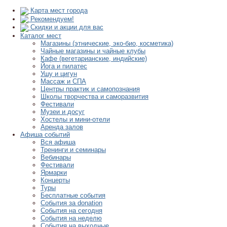
Карта мест города
Рекомендуем!
Скидки и акции для вас
Каталог мест
Магазины (этнические, эко-био, косметика)
Чайные магазины и чайные клубы
Кафе (вегетарианские, индийские)
Йога и пилатес
Ушу и цигун
Массаж и СПА
Центры практик и самопознания
Школы творчества и саморазвития
Фестивали
Музеи и досуг
Хостелы и мини-отели
Аренда залов
Афиша событий
Вся афиша
Тренинги и семинары
Вебинары
Фестивали
Ярмарки
Концерты
Туры
Бесплатные события
События за donation
События на сегодня
События на неделю
События на выходные