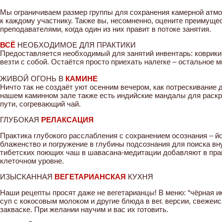
Мы ограничиваем размер группы для сохранения камерной атм
к каждому участнику. Также вы, несомненно, оцените преимуще
преподавателями, когда один из них правит в потоке занятия.
ВСЁ
НЕОБХОДИМОЕ ДЛЯ ПРАКТИКИ
Предоставляется необходимый для занятий инвентарь: коврики,
везти с собой. Остаётся просто приехать налегке – остальное м
ЖИВОЙ ОГОНЬ В
КАМИНЕ
Ничто так не создаёт уют осенним вечером, как потрескивание д
нашем каминном зале также есть индийские мандалы для раскра
пути, согревающий чай.
ГЛУБОКАЯ
РЕЛАКСАЦИЯ
Практика глубокого расслабления с сохранением осознания – йо
блаженство и погружение в глубины подсознания для поиска вн
тибетских поющих чаш в шавасана-медитации добавляют в прак
клеточном уровне.
ИЗЫСКАННАЯ
ВЕГЕТАРИАНСКАЯ
КУХНЯ
Наши рецепты просят даже не вегетарианцы! В меню: “чёрная ик
суп с кокосовым молоком и другие блюда в вег. версии, свеже
закваске. При желании научим и вас их готовить.