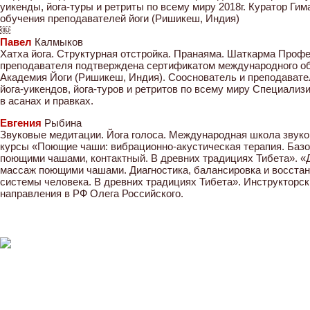
уикенды, йога-туры и ретриты по всему миру 2018г. Куратор Ги
обучения преподавателей йоги (Ришикеш, Индия)
￼
Павел
Калмыков
Хатха йога. Структурная отстройка. Пранаяма. Шаткарма Про
преподавателя подтверждена сертификатом международного обр
Академия Йоги (Ришикеш, Индия). Сооснователь и преподаватель
йога-уикендов, йога-туров и ретритов по всему миру Специализ
в асанах и правках.
Евгения
Рыбина
Звуковые медитации. Йога голоса. Международная школа звуко
курсы «Поющие чаши: вибрационно-акустическая терапия. Базо
поющими чашами, контактный. В древних традициях Тибета». «
массаж поющими чашами. Диагностика, балансировка и восстан
системы человека. В древних традициях Тибета». Инструкторски
направления в РФ Олега Российского.