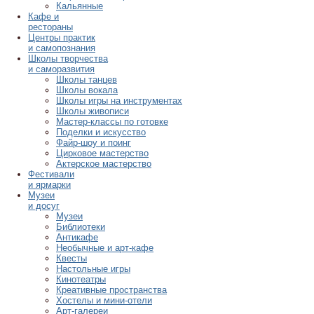
Кальянные
Кафе и
рестораны
Центры практик
и самопознания
Школы творчества
и саморазвития
Школы танцев
Школы вокала
Школы игры на инструментах
Школы живописи
Мастер-классы по готовке
Поделки и искусство
Файр-шоу и поинг
Цирковое мастерство
Актерское мастерство
Фестивали
и ярмарки
Музеи
и досуг
Музеи
Библиотеки
Антикафе
Необычные и арт-кафе
Квесты
Настольные игры
Кинотеатры
Креативные пространства
Хостелы и мини-отели
Арт-галереи