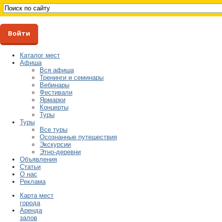
Войти
Каталог мест
Афиша
Вся афиша
Тренинги и семинары
Вебинары
Фестивали
Ярмарки
Концерты
Туры
Туры
Все туры
Осознанные путешествия
Экскурсии
Этно-деревни
Объявления
Статьи
О нас
Реклама
Карта мест
города
Аренда
залов