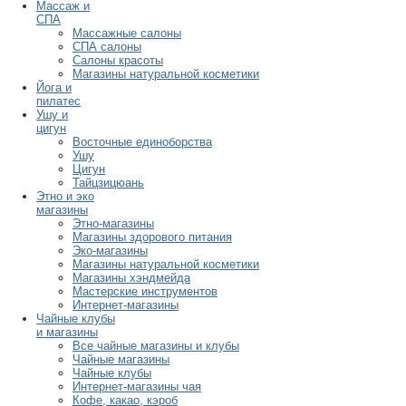
Массаж и
СПА
Массажные салоны
СПА салоны
Салоны красоты
Магазины натуральной косметики
Йога и
пилатес
Ушу и
цигун
Восточные единоборства
Ушу
Цигун
Тайцзицюань
Этно и эко
магазины
Этно-магазины
Магазины здорового питания
Эко-магазины
Магазины натуральной косметики
Магазины хэндмейда
Мастерские инструментов
Интернет-магазины
Чайные клубы
и магазины
Все чайные магазины и клубы
Чайные магазины
Чайные клубы
Интернет-магазины чая
Кофе, какао, кэроб