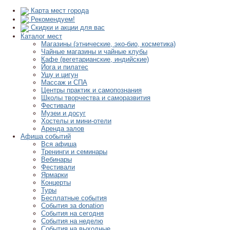
Карта мест города
Рекомендуем!
Скидки и акции для вас
Каталог мест
Магазины (этнические, эко-био, косметика)
Чайные магазины и чайные клубы
Кафе (вегетарианские, индийские)
Йога и пилатес
Ушу и цигун
Массаж и СПА
Центры практик и самопознания
Школы творчества и саморазвития
Фестивали
Музеи и досуг
Хостелы и мини-отели
Аренда залов
Афиша событий
Вся афиша
Тренинги и семинары
Вебинары
Фестивали
Ярмарки
Концерты
Туры
Бесплатные события
События за donation
События на сегодня
События на неделю
События на выходные