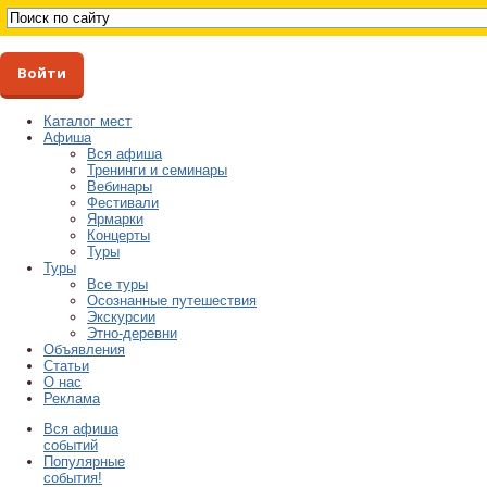
Войти
Каталог мест
Афиша
Вся афиша
Тренинги и семинары
Вебинары
Фестивали
Ярмарки
Концерты
Туры
Туры
Все туры
Осознанные путешествия
Экскурсии
Этно-деревни
Объявления
Статьи
О нас
Реклама
Вся афиша
событий
Популярные
события!