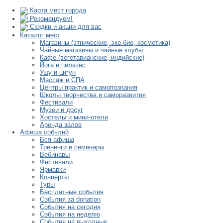
Карта мест города
Рекомендуем!
Скидки и акции для вас
Каталог мест
Магазины (этнические, эко-био, косметика)
Чайные магазины и чайные клубы
Кафе (вегетарианские, индийские)
Йога и пилатес
Ушу и цигун
Массаж и СПА
Центры практик и самопознания
Школы творчества и саморазвития
Фестивали
Музеи и досуг
Хостелы и мини-отели
Аренда залов
Афиша событий
Вся афиша
Тренинги и семинары
Вебинары
Фестивали
Ярмарки
Концерты
Туры
Бесплатные события
События за donation
События на сегодня
События на неделю
События на выходные