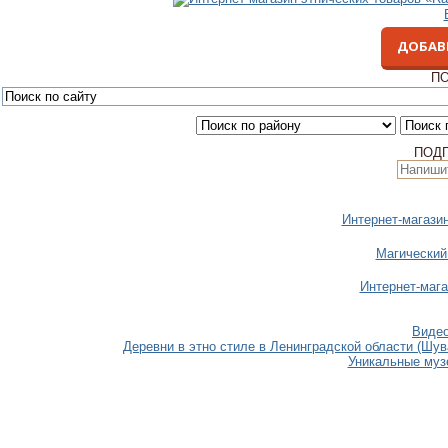
ДОБАВ
ПО
ПОД
Интернет-магази
Магический
Интернет-мага
Видео
Деревни в этно стиле в Ленинградской области (Шув
Уникальные музе