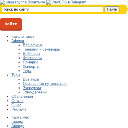
Войти
Каталог мест
Афиша
Вся афиша
Тренинги и семинары
Вебинары
Фестивали
Ярмарки
Концерты
Туры
Туры
Все туры
Осознанные путешествия
Экскурсии
Этно-деревни
Объявления
Статьи
О нас
Реклама
Карта мест
города
Аренда