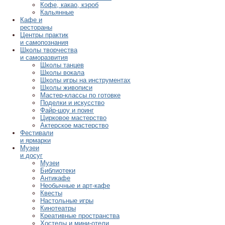
Кофе, какао, кэроб
Кальянные
Кафе и
рестораны
Центры практик
и самопознания
Школы творчества
и саморазвития
Школы танцев
Школы вокала
Школы игры на инструментах
Школы живописи
Мастер-классы по готовке
Поделки и искусство
Файр-шоу и поинг
Цирковое мастерство
Актерское мастерство
Фестивали
и ярмарки
Музеи
и досуг
Музеи
Библиотеки
Антикафе
Необычные и арт-кафе
Квесты
Настольные игры
Кинотеатры
Креативные пространства
Хостелы и мини-отели