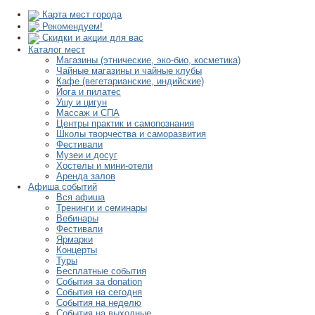
Карта мест города
Рекомендуем!
Скидки и акции для вас
Каталог мест
Магазины (этнические, эко-био, косметика)
Чайные магазины и чайные клубы
Кафе (вегетарианские, индийские)
Йога и пилатес
Ушу и цигун
Массаж и СПА
Центры практик и самопознания
Школы творчества и саморазвития
Фестивали
Музеи и досуг
Хостелы и мини-отели
Аренда залов
Афиша событий
Вся афиша
Тренинги и семинары
Вебинары
Фестивали
Ярмарки
Концерты
Туры
Бесплатные события
События за donation
События на сегодня
События на неделю
События на выходные