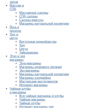
залов
Массаж и
СПА
Массажные салоны
СПА салоны
Салоны красоты
Магазины натуральной косметики
Йога и
пилатес
Ушу и
цигун
Восточные единоборства
Ушу
Цигун
Тайцзицюань
Этно и эко
магазины
Этно-магазины
Магазины здорового питания
Эко-магазины
Магазины натуральной косметики
Магазины хэндмейда
Мастерские инструментов
Интернет-магазины
Чайные клубы
и магазины
Все чайные магазины и клубы
Чайные магазины
Чайные клубы
Интернет-магазины чая