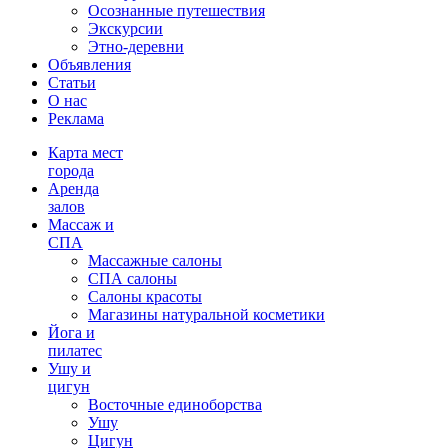
Осознанные путешествия
Экскурсии
Этно-деревни
Объявления
Статьи
О нас
Реклама
Карта мест
города
Аренда
залов
Массаж и
СПА
Массажные салоны
СПА салоны
Салоны красоты
Магазины натуральной косметики
Йога и
пилатес
Ушу и
цигун
Восточные единоборства
Ушу
Цигун