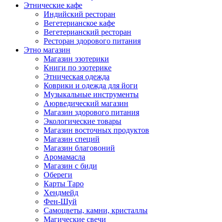
Этнические кафе
Индийский ресторан
Вегетерианское кафе
Вегетерианский ресторан
Ресторан здорового питания
Этно магазин
Магазин эзотерики
Книги по эзотерике
Этническая одежда
Коврики и одежда для йоги
Музыкальные инструменты
Аюрведический магазин
Магазин здорового питания
Экологические товары
Магазин восточных продуктов
Магазин специй
Магазин благовоний
Аромамасла
Магазин с биди
Обереги
Карты Таро
Хендмейд
Фен-Шуй
Самоцветы, камни, кристаллы
Магические свечи