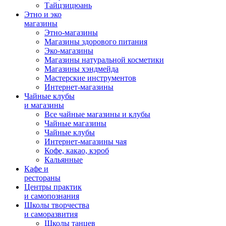
Тайцзицюань
Этно и эко
магазины
Этно-магазины
Магазины здорового питания
Эко-магазины
Магазины натуральной косметики
Магазины хэндмейда
Мастерские инструментов
Интернет-магазины
Чайные клубы
и магазины
Все чайные магазины и клубы
Чайные магазины
Чайные клубы
Интернет-магазины чая
Кофе, какао, кэроб
Кальянные
Кафе и
рестораны
Центры практик
и самопознания
Школы творчества
и саморазвития
Школы танцев