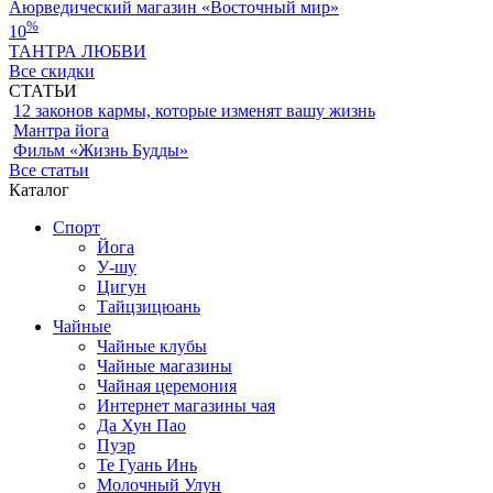
Аюрведический магазин «Восточный мир»
%
10
ТАНТРА ЛЮБВИ
Все скидки
СТАТЬИ
12 законов кармы, которые изменят вашу жизнь
Мантра йога
Фильм «Жизнь Будды»
Все статьи
Каталог
Спорт
Йога
У-шу
Цигун
Тайцзицюань
Чайные
Чайные клубы
Чайные магазины
Чайная церемония
Интернет магазины чая
Да Хун Пао
Пуэр
Те Гуань Инь
Молочный Улун