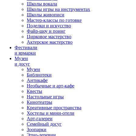
Школы вокала
Школы игры на инструментах
Школы живописи
Мастер-классы по готовке
Поделки и искусство
Файр-шоу и поинг
Цирковое мастерство
Актерское мастерство
Фестивали
и ярмарки
Музеи
и досуг
Музеи
Библиотеки
Антикафе
Необычные и арт-кафе
Квесты
Настольные игры
Кинотеатры
Креативные пространства
Хостелы и мини-отели
Арт-галереи
Семейный досуг
Зоопарки
Этно-деревни