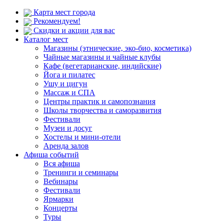
Карта мест города
Рекомендуем!
Скидки и акции для вас
Каталог мест
Магазины (этнические, эко-био, косметика)
Чайные магазины и чайные клубы
Кафе (вегетарианские, индийские)
Йога и пилатес
Ушу и цигун
Массаж и СПА
Центры практик и самопознания
Школы творчества и саморазвития
Фестивали
Музеи и досуг
Хостелы и мини-отели
Аренда залов
Афиша событий
Вся афиша
Тренинги и семинары
Вебинары
Фестивали
Ярмарки
Концерты
Туры