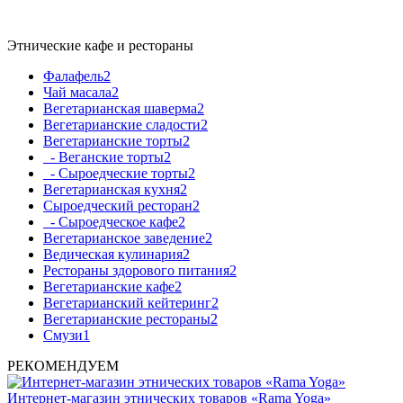
Этнические кафе и рестораны
Фалафель
2
Чай масала
2
Вегетарианская шаверма
2
Вегетарианские сладости
2
Вегетарианские торты
2
- Веганские торты
2
- Сыроедческие торты
2
Вегетарианская кухня
2
Сыроедческий ресторан
2
- Сыроедческое кафе
2
Вегетарианское заведение
2
Ведическая кулинария
2
Рестораны здорового питания
2
Вегетарианские кафе
2
Вегетарианский кейтеринг
2
Вегетарианские рестораны
2
Смузи
1
РЕКОМЕНДУЕМ
Интернет-магазин этнических товаров «Rama Yoga»