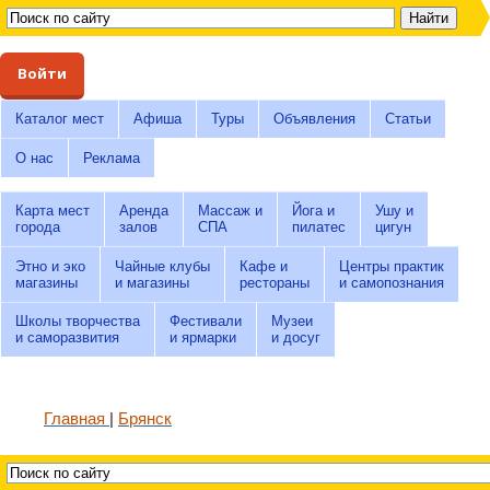
Войти
Каталог мест
Афиша
Туры
Объявления
Статьи
О нас
Реклама
Карта мест
Аренда
Массаж и
Йога и
Ушу и
города
залов
СПА
пилатес
цигун
Этно и эко
Чайные клубы
Кафе и
Центры практик
магазины
и магазины
рестораны
и самопознания
Школы творчества
Фестивали
Музеи
и саморазвития
и ярмарки
и досуг
Главная
Брянск