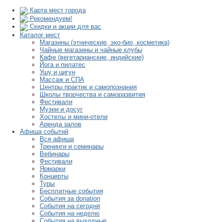
Карта мест города
Рекомендуем!
Скидки и акции для вас
Каталог мест
Магазины (этнические, эко-био, косметика)
Чайные магазины и чайные клубы
Кафе (вегетарианские, индийские)
Йога и пилатес
Ушу и цигун
Массаж и СПА
Центры практик и самопознания
Школы творчества и саморазвития
Фестивали
Музеи и досуг
Хостелы и мини-отели
Аренда залов
Афиша событий
Вся афиша
Тренинги и семинары
Вебинары
Фестивали
Ярмарки
Концерты
Туры
Бесплатные события
События за donation
События на сегодня
События на неделю
События на выходные