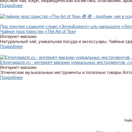
Вкусный чай, кофе, Аюрведическая косметика, благовония, аро
Подробнее
🎁
🎁 - пробник чая в по
При покупке скажите слово «ЭтноБрянск» или напишите «Этн
Чайное пространство «The Art of Tea»
Интернет-магазин
Натуральный чай, уникальная посуда и аксессуары, Чайные Ц
Подробнее
Etnomagazin.ru - интернет-магазин уникальных инструментов, с
Интернет-магазин
Этнические музыкальные инструменты и полезные товары Алт
Подробнее
Чай