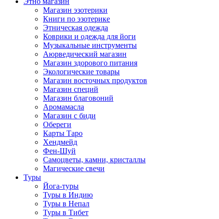
Этно магазин
Магазин эзотерики
Книги по эзотерике
Этническая одежда
Коврики и одежда для йоги
Музыкальные инструменты
Аюрведический магазин
Магазин здорового питания
Экологические товары
Магазин восточных продуктов
Магазин специй
Магазин благовоний
Аромамасла
Магазин с биди
Обереги
Карты Таро
Хендмейд
Фен-Шуй
Самоцветы, камни, кристаллы
Магические свечи
Туры
Йога-туры
Туры в Индию
Туры в Непал
Туры в Тибет