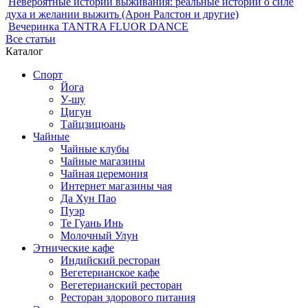
Невероятные истории выживания: реальные истории о силе
духа и желании выжить (Арон Ралстон и другие)
Вечеринка TANTRA FLUOR DANCE
Все статьи
Каталог
Спорт
Йога
У-шу
Цигун
Тайцзицюань
Чайные
Чайные клубы
Чайные магазины
Чайная церемония
Интернет магазины чая
Да Хун Пао
Пуэр
Те Гуань Инь
Молочный Улун
Этнические кафе
Индийский ресторан
Вегетерианское кафе
Вегетерианский ресторан
Ресторан здорового питания