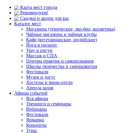
Карта мест города
Рекомендуем!
Скидки и акции для вас
Каталог мест
Магазины (этнические, эко-био, косметика)
Чайные магазины и чайные клубы
Кафе (вегетарианские, индийские)
Йога и пилатес
Ушу и цигун
Массаж и СПА
Центры практик и самопознания
Школы творчества и саморазвития
Фестивали
Музеи и досуг
Хостелы и мини-отели
Аренда залов
Афиша событий
Вся афиша
Тренинги и семинары
Вебинары
Фестивали
Ярмарки
Концерты
Туры