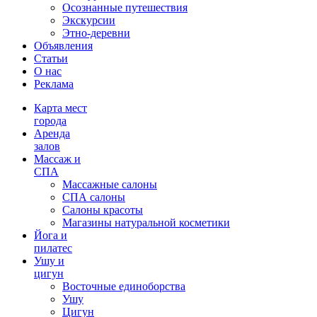
Осознанные путешествия
Экскурсии
Этно-деревни
Объявления
Статьи
О нас
Реклама
Карта мест
города
Аренда
залов
Массаж и
СПА
Массажные салоны
СПА салоны
Салоны красоты
Магазины натуральной косметики
Йога и
пилатес
Ушу и
цигун
Восточные единоборства
Ушу
Цигун