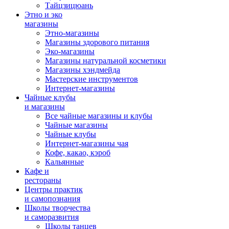
Тайцзицюань
Этно и эко
магазины
Этно-магазины
Магазины здорового питания
Эко-магазины
Магазины натуральной косметики
Магазины хэндмейда
Мастерские инструментов
Интернет-магазины
Чайные клубы
и магазины
Все чайные магазины и клубы
Чайные магазины
Чайные клубы
Интернет-магазины чая
Кофе, какао, кэроб
Кальянные
Кафе и
рестораны
Центры практик
и самопознания
Школы творчества
и саморазвития
Школы танцев