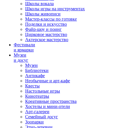
Школы вокала
Школы игры на инструментах
Школы живописи
Мастер-классы по готовке
Поделки и искусство
Файр-шоу и поинг
Цирковое мастерство
Актерское мастерство
Фестивали
и ярмарки
Музеи
и досуг
Музеи
Библиотеки
Антикафе
Необычные и арт-кафе
Квесты
Настольные игры
Кинотеатры
Креативные пространства
Хостелы и мини-отели
Арт-галереи
Семейный досуг
Зоопарки
Этно-деревни