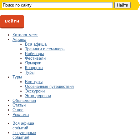
Войти
Каталог мест
Афиша
Вся афиша
Тренинги и семинары
Вебинары
Фестивали
Ярмарки
Концерты
Туры
Туры
Все туры
Осознанные путешествия
Экскурсии
Этно-деревни
Объявления
Статьи
О нас
Реклама
Вся афиша
событий
Популярные
события!