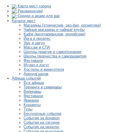
Карта мест города
Рекомендуем!
Скидки и акции для вас
Каталог мест
Магазины (этнические, эко-био, косметика)
Чайные магазины и чайные клубы
Кафе (вегетарианские, индийские)
Йога и пилатес
Ушу и цигун
Массаж и СПА
Центры практик и самопознания
Школы творчества и саморазвития
Фестивали
Музеи и досуг
Хостелы и мини-отели
Аренда залов
Афиша событий
Вся афиша
Тренинги и семинары
Вебинары
Фестивали
Ярмарки
Концерты
Туры
Бесплатные события
События за donation
События на сегодня
События на неделю
События на выходные